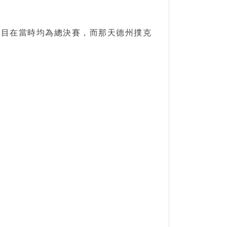
項目在當時均為總決賽，而那天德州撲克