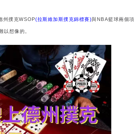
德州撲克WSOP
(拉斯維加斯撲克錦標賽)
與NBA籃球兩個
難以想像的。