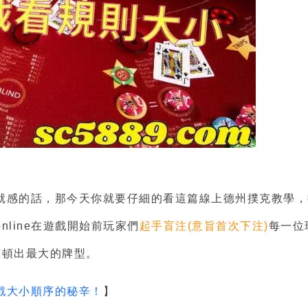
就感的話，那今天你就要仔細的看這篇
線上德州撲克教學
，
line在遊戲開始前玩家們
起手盲注(意旨首次下注)
每一位
整頓出最大的牌型。
戲大小順序的秘辛！
】