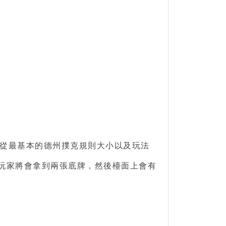
從最基本的
德州撲克規則大小
以及玩法
玩家將會拿到兩張底牌，然後檯面上會有