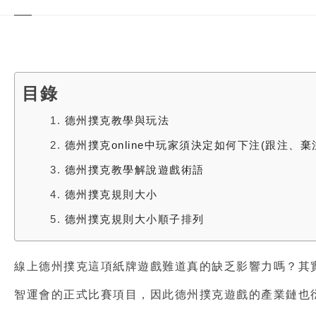
目錄
1.
德州撲克教學與玩法
2.
德州撲克online中玩家須決定如何下注(跟注、棄
3.
德州撲克教學解說遊戲術語
4.
德州撲克規則大小
5.
德州撲克規則大小順子排列
線上德州撲克
這項紙牌遊戲難道真的缺乏影響力嗎？其
智運會的正式比賽項目，因此德州撲克遊戲的產業鏈也