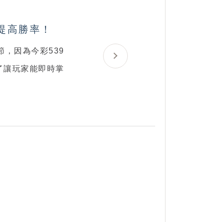
提高勝率！
，因為今彩539
了讓玩家能即時掌