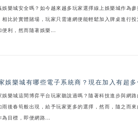
贏娛樂城安全嗎？如今越來越多玩家選擇線上娛樂城作為參
，相比於實體賭場，玩家只需連網便能輕鬆加入牌桌進行投
加便利，然而隨著娛樂...
家娛樂城有哪些電子系統商？現在加入有超多
家娛樂城這間博弈平台玩家聽說過嗎？隨著科技進步與網路
如雨後春筍般出現，給予玩家更多的選擇，然而，隨之而來
作為目標，即便網路...