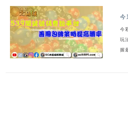
今
今
玩
握