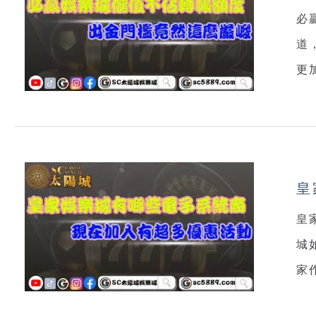
必
道
更
皇
皇
城
家