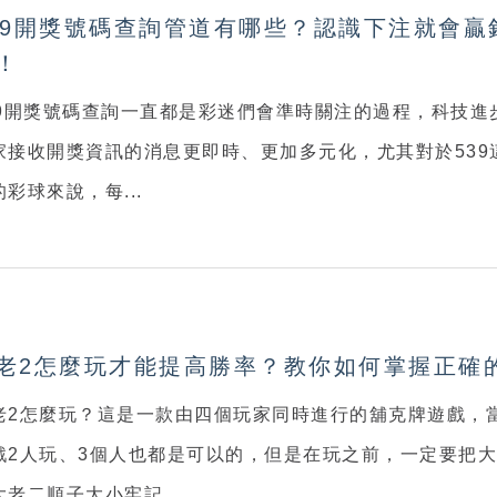
39開獎號碼查詢管道有哪些？認識下注就會贏
！
39開獎號碼查詢一直都是彩迷們會準時關注的過程，科技進
家接收開獎資訊的消息更即時、更加多元化，尤其對於539
的彩球來說，每...
老2怎麼玩才能提高勝率？教你如何掌握正確
老2怎麼玩？這是一款由四個玩家同時進行的舖克牌遊戲，
戲2人玩、3個人也都是可以的，但是在玩之前，一定要把
大老二順子大小牢記...