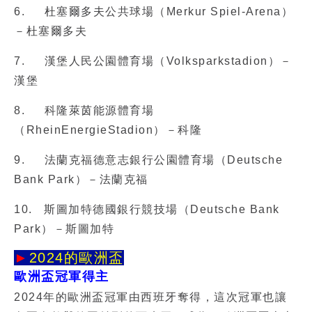
6. 杜塞爾多夫公共球場（Merkur Spiel-Arena）
－杜塞爾多夫
7. 漢堡人民公園體育場（Volksparkstadion）－
漢堡
8. 科隆萊茵能源體育場
（RheinEnergieStadion）－科隆
9. 法蘭克福德意志銀行公園體育場（Deutsche
Bank Park）－法蘭克福
10. 斯圖加特德國銀行競技場（Deutsche Bank
Park）－斯圖加特
►
2024的歐洲盃
歐洲盃冠軍得主
2024年的
歐洲盃冠軍
由西班牙奪得，這次冠軍也讓