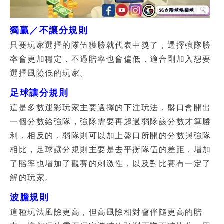
獨贏／不讓分規則
只要玩家選擇的隊伍獲勝就代表中獎了，選擇強隊勝
率會更加穩定，不過賠率也會偏低，適合剛加入想要
選擇風險低的玩家。
足球讓分規則
這是多數運彩玩家主要選擇的下注玩法，盤口會開出
一個分數給強隊，強隊需要再超過弱隊該分數才算勝
利，相反的，弱隊則可以加上盤口所開的分數與強隊
相比，
足球讓分規則
主要是去平衡隊伍的差距，增加
了賠率也增加了觀賽的刺激性，以及對比賽有一定了
解的玩家。
波膽規則
這種玩法風險更高，但高風險相對會伴隨更高的賠