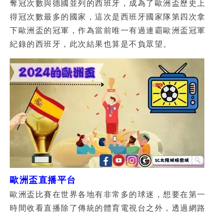
奪冠次數與德國並列的西班牙，成為了歐洲盃歷史上
得冠次數最多的國家，這次是西班牙國家隊第四次拿
下歐洲盃的冠軍，作為當前唯一有過連霸歐洲盃冠軍
紀錄的西班牙，此次結果也算是不負眾望。
歐洲盃直播平台
歐洲盃比賽在世界各地有非常多的球迷，想要在第一
時間收看直播除了傳統的體育電視台之外，透過網路