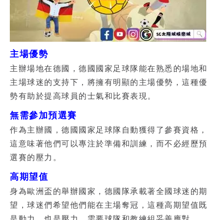
主場優勢
主辦場地在德國，
德國國家足球隊能
在熟悉的場地和
主場球迷的支持下，將擁有明顯的主場優勢，這種優
勢有助於提高球員的士氣和比賽表現。
無需參加預選賽
作為主辦國，德國國家足球隊自動獲得了參賽資格，
這意味著他們可以專注於準備和訓練，而不必經歷預
選賽的壓力。
高期望值
身為歐洲盃的舉辦國家，德國隊承載著全國球迷的期
望，球迷們希望他們能在主場奪冠，這種高期望值既
是動力，也是壓力，需要球隊和教練組妥善應對。