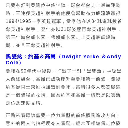
只要有舒利亞這位中鋒坐陣，球會都會走上最幸運道
路，三連獲英超神射手的他便曾幫助布力般流浪贏得
1994/1995一季英超冠軍，當季他亦以34球進球數首
奪英超神射手，翌年亦以31球姿態再奪英超神射手，
第三年轉會紐卡素，帶領紐卡素走上英超最輝煌時
期，並且三奪英超神射手。
黑雙煞：約基＆高爾（Dwight Yorke ＆Andy
Cole）
曼聯在90年代中後期，打出了一對「黑雙煞」神級黑
人前鋒組合，高爾已成功爬升至曼聯第一前鋒；隨後
約基從阿士東維拉加盟到曼聯，當時很多人都質疑這
是一個錯誤的收購，因為約基和高爾一樣都是以靈活
走位及速度見稱。
正路來看應該需要一位力量型的前鋒擴闊進攻方向，
意外的兩人合拍程度令人震驚，經常互相短傳走位擾