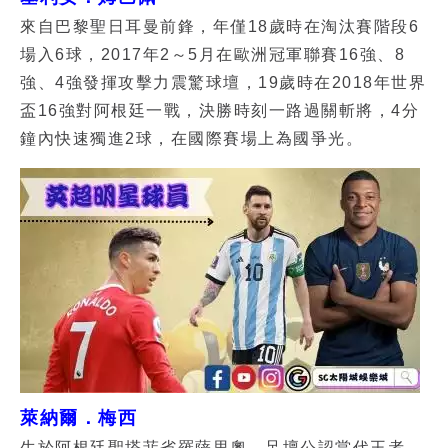
來自巴黎聖日耳曼前鋒，年僅18歲時在淘汰賽階段6
場入6球，2017年2～5月在歐洲冠軍聯賽16強、8
強、4強發揮攻擊力震驚球壇，19歲時在2018年世界
盃16強對阿根廷一戰，決勝時刻一路過關斬將，4分
鐘內快速獨進2球，在國際賽場上為國爭光。
萊納爾．梅西
生於阿根廷聖塔菲省羅薩里奧，足壇公認當代王者，