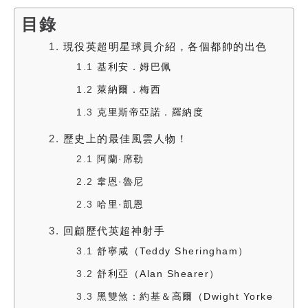
目錄
1.
現役英超明星球員介紹，各個都帥的出色
1.1
基利安．姆巴佩
1.2
萊納爾．梅西
1.3
克里斯帝亞諾．羅納度
2.
歷史上的最佳風雲人物！
2.1
阿蘭·席勒
2.2
韋恩·魯尼
2.3
哈里·凱恩
3.
回顧歷代英超神射手
3.1
舒寧咸（Teddy Sheringham）
3.2
舒利亞（Alan Shearer）
3.3
黑雙煞：約基＆高爾（Dwight Yorke