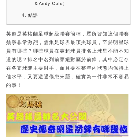
＆Andy Cole）
4.
結語
英超是英格蘭足球超級聯賽簡稱，眾所皆知這個聯賽
兢爭非常激烈，雲集足球界最頂尖球員，至於明星球
員有哪些？哪些球員在
英超球員排名
上球星不能不知
道的呢？排名中名列前茅絕對屬於前鋒，其中必定存
在各支球隊主要射手，而且要在整年內狀態均保持上
佳水平，又要避過傷患來襲，確實為一件非常不容易
的事！