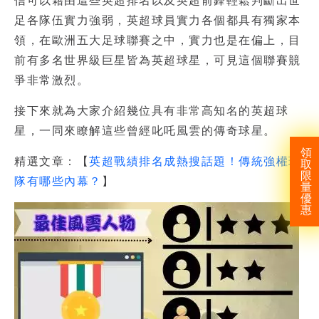
信可以藉由這些英超排名以及英超前鋒輕鬆判斷出世
足各隊伍實力強弱，英超球員實力各個都具有獨家本
領，在歐洲五大足球聯賽之中，實力也是在偏上，目
前有多名世界級巨星皆為英超球星，可見這個聯賽競
爭非常激烈。
接下來就為大家介紹幾位具有非常高知名的英超球
星，一同來瞭解這些曾經叱吒風雲的傳奇球星。
領
精選文章：【
英超戰績排名成熱搜話題！傳統強權球
取
限
隊有哪些內幕？
】
量
優
惠