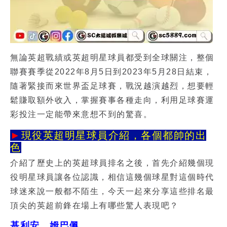
無論英超戰績或英超明星球員都受到全球關注，整個
聯賽賽季從2022年8月5日到2023年5月28日結束，
隨著緊接而來世界盃足球賽，戰況越演越烈，想要輕
鬆賺取額外收入，掌握賽事各種走向，利用足球賽運
彩投注一定能帶來意想不到的驚喜。
►
現役英超明星球員介紹，各個都帥的出
色
介紹了歷史上的英超球員排名之後，首先介紹幾個現
役明星球員讓各位認識，相信這幾個球星對這個時代
球迷來說一般都不陌生，今天一起來分享這些排名最
頂尖的
英超前鋒
在場上有哪些驚人表現吧？
基利安．姆巴佩