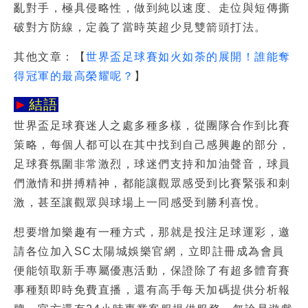
亂對手，極具侵略性，做到純以速度、走位與短傳撕
破對方防線，定義了當時英超少見雙箭頭打法。
其他文章：【
世界盃足球賽如火如荼的展開！誰能奪
得冠軍的最高榮耀呢？
】
►
結語
世界盃足球賽
迷人之處多種多樣，從團隊合作到比賽
策略，每個人都可以在其中找到自己感興趣的部分，
足球賽氛圍非常激烈，球迷們支持和加油聲音，球員
們激情和拼搏精神，都能讓觀眾感受到比賽緊張和刺
激，甚至讓觀眾與球場上一同感受到勝利喜悅。
想要增加樂趣有一種方式，那就是投注足球運彩，邀
請各位加入SC太陽城娛樂官網，立即註冊成為會員
便能領取新手專屬優惠活動，保證除了有超多體育賽
事種類即時免費直播，還有高手每天加碼提供分析報