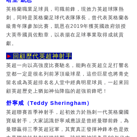
哈里·凱恩
英格蘭職業足球員，司職前鋒，現效力英超球隊熱
刺，同時是英格蘭足球代表隊隊長，曾代表英格蘭各
級青年隊參加比賽，凱恩在2019年獲英國政府頒授
大英帝國員佐勳章，以表揚在足球事業取得成就貢
獻。
►
回顧歷代英超神射手
英超一向以高強度比賽馳名，能夠在英超立足打響名
堂都一定是很名列前茅頂級球星，這些巨星也將青史
留名成為
英超排名
名人堂中經典明星球員，一起來回
顧英超歷史上猶如神仙降臨的超強前鋒吧！
舒寧咸（Teddy Sheringham）
英超聯賽首季神射手，起初效力於熱刺一代英格蘭國
寶級射手，大家認識舒寧咸應該是曾經曼聯前鋒，為
曼聯贏得三季英超冠軍，其實真正發揮神鋒本色是效