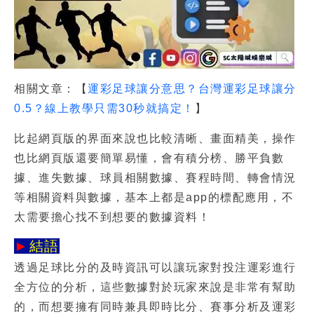
相關文章：【
運彩足球讓分意思？台灣運彩足球讓分
0.5？線上教學只需30秒就搞定！
】
比起網頁版的界面來說也比較清晰、畫面精美，操作
也比網頁版還要簡單易懂，會有積分榜、勝平負數
據、進失數據、球員相關數據、賽程時間、轉會情況
等相關資料與數據，基本上都是app的標配應用，不
太需要擔心找不到想要的數據資料！
►
結語
透過足球比分的及時資訊可以讓玩家對投注運彩進行
全方位的分析，這些數據對於玩家來說是非常有幫助
的，而想要擁有同時兼具即時比分、賽事分析及運彩