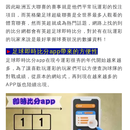
因此歐洲五大聯賽的賽事就是他們平常玩運彩的投注
項目，而英格蘭足球超級聯賽是全世界最多人觀看的
體育聯賽，然而英超就成為熱門話題，網路上找的到
的比分網都會有
英超足球即時比分
，對於有在玩運彩
的玩家來說是最好掌握球賽狀況的數據資料！
►
足球即時比分app帶來的方便性
足球即時比分app
在現今運彩很夯的年代開始越來越
多，為了讓喜歡玩運彩的玩家們可以方便查詢球隊的
對戰成績，從原本的網站式，再到現在越來越多的
APP版也陸續出現。