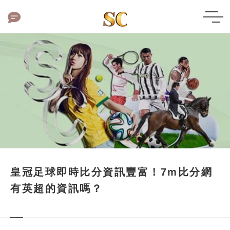
皇冠足球即時比分資訊豐富！7m比分網
有英超的資訊嗎？