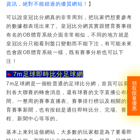
資訊，絕對不能錯過的優質網站！
】
可以說皇冠比分網真的非常周到，把玩家們想要參考
的數據都表現出來了。皇冠比分網其實跟體育賽事很
有名的OB體育系統介面非常相似，不同的地方就是
皇冠比分只能看到盤口變動而不能下注，有可能未來
也會跟OB體育系統一樣，既有賽事分析也可以下
注！
►
7m足球即時比分足球網
領
7m足球網是一個較普通的
足球比分
網，首頁可以看
取
到各大聯賽的轉會消息，還有球賽的文字直播公布時
限
量
間、一整周的賽事直播表、賽事排行榜以及相關的體
優
惠
育賽事新聞，也有按鈕是通往即時比分、完場、賽
程、新聞中心等等的。
基本上來到這個網站，大多數的玩家都是為了要看即