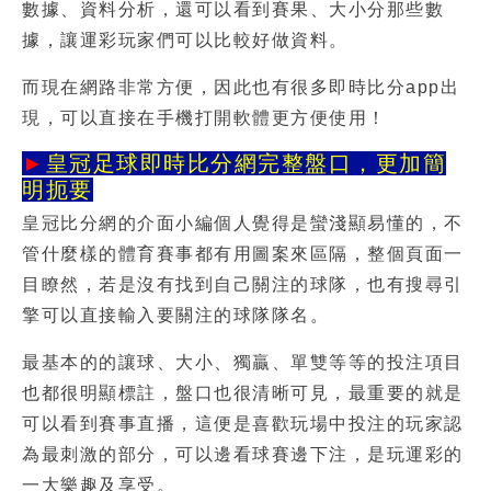
數據、資料分析，還可以看到賽果、大小分那些數
據，讓運彩玩家們可以比較好做資料。
而現在網路非常方便，因此也有很多即時比分app出
現，可以直接在手機打開軟體更方便使用！
►
皇冠足球即時比分網完整盤口，更加簡
明扼要
皇冠比分網的介面小編個人覺得是蠻淺顯易懂的，不
管什麼樣的體育賽事都有用圖案來區隔，整個頁面一
目瞭然，若是沒有找到自己關注的球隊，也有搜尋引
擎可以直接輸入要關注的球隊隊名。
最基本的的讓球、大小、獨贏、單雙等等的投注項目
也都很明顯標註，盤口也很清晰可見，最重要的就是
可以看到賽事直播，這便是喜歡玩場中投注的玩家認
為最刺激的部分，可以邊看球賽邊下注，是玩運彩的
一大樂趣及享受。