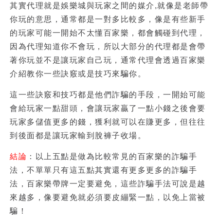
其實代理就是娛樂城與玩家之間的媒介,就像是老師帶
你玩的意思，通常都是一對多比較多，像是有些新手
的玩家可能一開始不太懂百家樂，都會觸碰到代理，
因為代理知道你不會玩，所以大部分的代理都是會帶
著你玩並不是讓玩家自己玩，通常代理會透過百家樂
介紹教你一些訣竅或是技巧來騙你。
這一些訣竅和技巧都是他們詐騙的手段，一開始可能
會給玩家一點甜頭，會讓玩家贏了一點小錢之後會要
玩家多儲值更多的錢，獲利就可以在賺更多，但往往
到後面都是讓玩家輸到脫褲子收場。
結論
：以上五點是做為比較常見的百家樂的詐騙手
法，不單單只有這五點其實還有更多更多的詐騙手
法，百家樂帶牌一定要避免，這些詐騙手法可說是越
來越多，像要避免就必須要皮繃緊一點，以免上當被
騙！