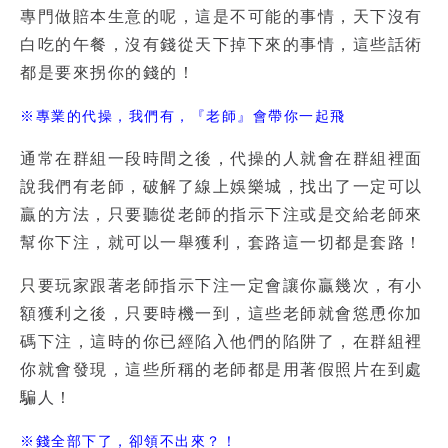
專門做賠本生意的呢，這是不可能的事情，天下沒有
白吃的午餐，沒有錢從天下掉下來的事情，這些話術
都是要來拐你的錢的！
※專業的代操，我們有，『老師』會帶你一起飛
通常在群組一段時間之後，代操的人就會在群組裡面
說我們有老師，破解了線上娛樂城，找出了一定可以
贏的方法，只要聽從老師的指示下注或是交給老師來
幫你下注，就可以一舉獲利，套路這一切都是套路！
只要玩家跟著老師指示下注一定會讓你贏幾次，有小
額獲利之後，只要時機一到，這些老師就會慫恿你加
碼下注，這時的你已經陷入他們的陷阱了，在群組裡
你就會發現，這些所稱的老師都是用著假照片在到處
騙人！
※錢全部下了，卻領不出來？！