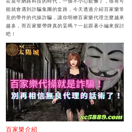
在當今網路科技的時代，一個不小心鬆懈了，很有可
能就會遇到詐騙集團的套路，今天透過介紹百家樂常
見的帶件的代操詐騙，讓你明瞭百家樂代理怎麼越來
越多，而
百家樂帶牌
真的妥嗎？一起跟著小編來探討
吧！
百家樂介紹