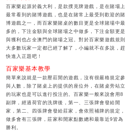
百家樂起源於義大利，是款撲克牌遊戲，是在賭場上
最常看到的賭博遊戲，也是在賭常上最受到歡迎的賭
博遊戲之一，而百家樂賭桌的數目更是全球賭場中最
多的，下注金額與全球賭場之中做多，下注金額更是
與獲利也占全澳門的賭場之冠。對於百家樂遊戲規則
大多數玩家一定都已經了解了，小編就不在多說，趕
快進入正題吧！
百家樂基本教學
簡單來說就是一款壓莊閒的遊戲，沒有很嚴格規定參
與人數，除了賭桌上的提供的座位外，在賭桌旁站立
的玩家也是可以進行投注的。百家樂一般來說會用8
副牌，經過荷官的洗牌後，第一、三張牌會發給閒
家，第二、四張牌會發給莊家，會依照補牌的規定，
做多會有三張牌，莊家和閒家點數總和最靠近9皆為
勝利。