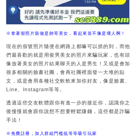
※拿著假照片裝做是帥哥美女，看起來並不像是壞人啊！
現在的假號照片隨便在網路上都嘛可以抓的到，而他
們最喜歡的就是用俊男美女的照片來騙玩家，也有頭
像放著美女的照片結果聊天的人是男生！又或是會加
很多相關的臉書社團，會再社團裡面發一大堆的貼
文，或是會用各種社交軟軟來加你好友，像是臉書、
Line、Instagram等等。
透過這些交友軟體跟你有進一步的接近你，認識你之
後慢慢就會跟你說想不想要輕鬆賺錢，這些都是詐騙
手法！
※免費註冊，加入群組門檻低等等吸引玩家