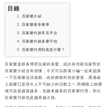
目錄
1.
百家樂介紹
2.
百家樂基本教學
3.
百家樂代操常見手法
4.
百家樂代操多麼可怕
5.
百家樂代理到底是什麼？
百家樂是很多博弈玩家的喜愛，或許有些新玩家對於
百家樂介紹
沒有很懂，今天可以跟著小編一起來認識
一下百家樂這項遊戲，由於網路科技的發達，透過
線
上娛樂
已是現今人不可缺少的活動之一,而網路上
娛樂
城
可說是越蓋越多，也越來越多的
百家樂代理
，所以
百家樂代操
也是越來越火熱。