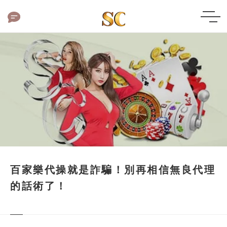
百家樂代操就是詐騙！別再相信無良代理
的話術了！