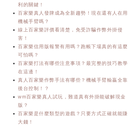
利的關鍵！
百家樂真人發牌成為全新趨勢！現在還有人在用
機械手臂嗎？
線上百家樂評價看清楚，免受詐騙作弊外掛侵
害！
百家樂信用版報警有用嗎？跑帳下場真的有這麼
可怕嗎？
百家樂打法有哪些注意事項？最完整的技巧教學
在這邊！
真人百家樂作弊手法有哪些？機械手臂輸贏全靠
後台控制！？
wm百家樂真人試玩，難道真有外掛能破解現金
版？
百家樂是什麼類型的遊戲？只要方式正確就能賺
大錢！