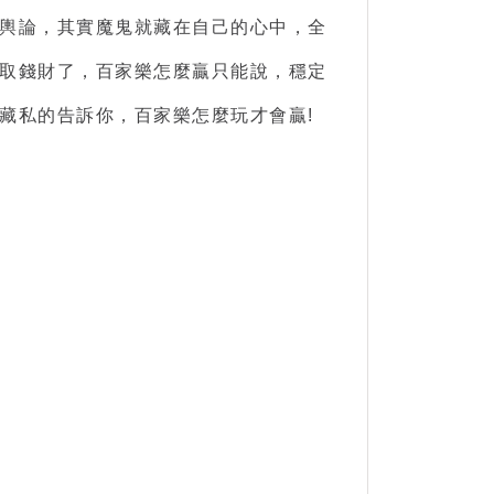
輿論，其實魔鬼就藏在自己的心中，全
取錢財了，百家樂怎麼贏只能說，穩定
藏私的告訴你，百家樂怎麼玩才會贏!