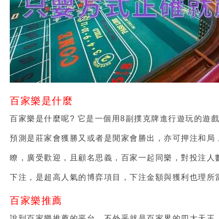
百家樂是什麼
百家樂是什麼呢? 它是一個用8副撲克牌進行遊玩的遊戲
預測是莊家會獲勝又或者是閒家會勝出，亦可押注和局
瞭，廣受歡迎，且顧名思義，百家一起同樂，對投注人數
下注，是超高人氣的博弈項目，下注金額與獲利也理所
百家樂推薦
說到百家樂推薦的平台，不外乎就是百家界的四大天王