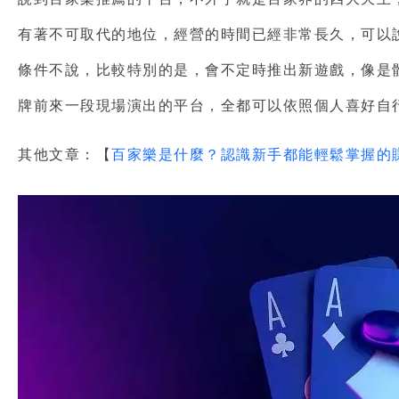
有著不可取代的地位，經營的時間已經非常長久，可以
條件不說，比較特別的是，會不定時推出新遊戲，像是
牌前來一段現場演出的平台，全都可以依照個人喜好自
其他文章：【
百家樂是什麼？認識新手都能輕鬆掌握的