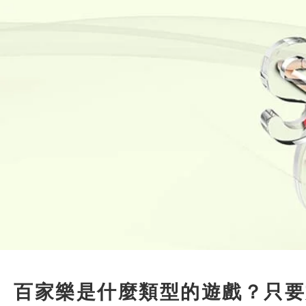
百家樂是什麼類型的遊戲？只要