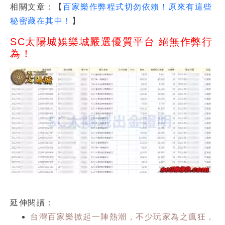
相關文章：【
百家樂作弊程式切勿依賴！原來有這些
秘密藏在其中！
】
SC太陽城娛樂城嚴選優質平台 絕無作弊行
為！
延伸閱讀：
台灣百家樂掀起一陣熱潮，不少玩家為之瘋狂，