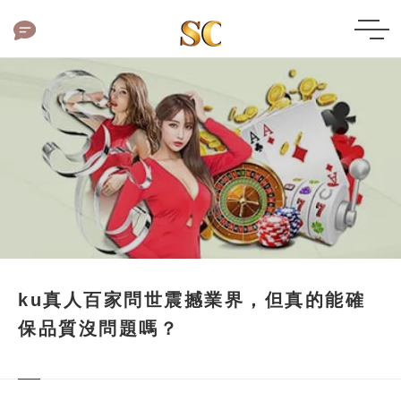
ku真人百家問世震撼業界，但真的能確
保品質沒問題嗎？