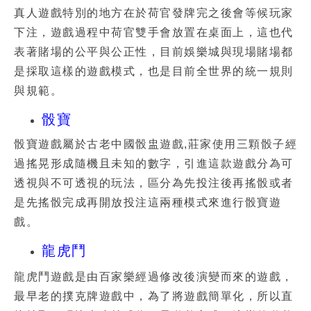
真人遊戲特別的地方在於荷官發牌完之後會等候玩家
下注，遊戲過程中荷官雙手會放置在桌面上，這也代
表著賭場的公平與公正性，目前娛樂城與現場賭場都
是採取這樣的遊戲模式，也是目前全世界的統一規則
與規範。
骰寶
骰寶遊戲屬於古老中國骰盅遊戲,莊家使用三顆骰子經
過搖晃形成隨機且未知的數字，引進這款遊戲分為可
透視與不可透視的玩法，區分為先投注後再搖骰或者
是先搖骰完成再開放投注這兩種模式來進行骰寶遊
戲。
龍虎鬥
龍虎鬥遊戲是由百家樂經過修改後演變而來的遊戲，
最早老的撲克牌遊戲中，為了將遊戲簡單化，所以直