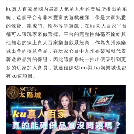
ku真人百家
是國內最高人氣的九州娛樂城所推出的系
統，這個平台有非常豐富的遊戲種類，像是大家熟悉
的骰寶、龍虎鬥、輪盤等等遊戲，在ku真人百家平台
都可以讓玩家來做選擇。平台的完整性絲毫不輸給其
他知名的線上真人
百家樂
遊戲系統商，作為九州娛樂
城出產的得意產品，在玩家心目中九州娛樂城就代表
著遊戲品質的保證，因此這個系統一推出便吸引到更
多的玩家加入會員，就連姐妹站leo與tha娛樂城也都
有ku這項目。