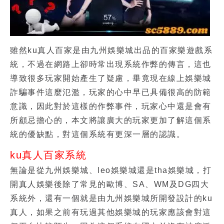
雖然ku真人百家是由九州娛樂城出品的百家樂遊戲系
統，不過在網路上卻時常出現系統作弊的傳言，這也
導致很多玩家開始產生了疑慮，畢竟現在線上娛樂城
詐騙事件這麼氾濫，玩家的心中早已具備很高的防範
意識，因此對於這樣的作弊事件，玩家心中還是會有
所顧忌擔心的，本文將讓廣大的玩家更加了解這個系
統的優缺點，對這個系統有更深一層的認識。
ku真人百家系統
無論是從九州娛樂城、leo娛樂城還是tha娛樂城，打
開真人娛樂後除了常見的歐博、SA、WM及DG四大
系統外，還有一個就是由九州娛樂城所開發設計的ku
真人，如果之前有玩過其他娛樂城的玩家應該會對這