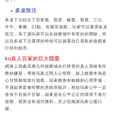
多桌投注
多桌下注結合了百家樂、龍虎、輪盤、骰寶、三公、
牛牛、番攤、21點、色碟等遊戲，玩家可以選擇多桌
投注，為了讓玩家可以在娛樂城中有更好的體驗，所
以在多桌下注選擇的時候可以挑選自己喜歡的遊戲進
行排列順序。
ku真人百家的巨大隱憂
網路上四處流傳九州娛樂城自行研發的真人系統有作
弊的嫌疑，導致玩家之間人心惶惶，線上娛樂本就是
心甘情願地進行遊戲，玩家都會有輸錢的心理準備，
不過如果是被作弊的系統所敲詐，相信玩家心中一定
會有千百個不甘願，如果是在公平公正的環境下進行
遊戲，就算沒有成功獲利，至少也能讓玩家心服口
服。