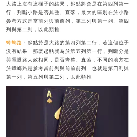
大路上沒有這欄子的結果，起點將會是在第四列第一
行，判斷小路是否其整、直落，最大的區別在於小路
參考方式是當前列與前前列，第三列與第一列、第四
列與第二列，以此類推
蟑螂路
：起點於是大路的第四列第二行，若這個位子
沒有結果，那麼起點就為於第五列第一行，判斷分是
與電眼路大致相同，是否齊整、直落，不同的地方在
於蟑螂路是參考當前列與前前前列，也就是第四列與
第一列，第五列與第二列，以此類推