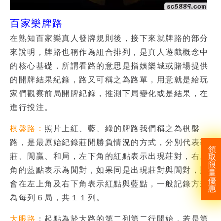
百家樂牌路
在熟知百家樂真人發牌規則後，接下來就牌路的部分
來說明，牌路也稱作為組合排列，是真人遊戲概念中
的核心基礎，所謂看路的意思是指娛樂城或賭場提供
的開牌結果紀錄，路又可稱之為路單，用意就是給玩
家們觀察前局開牌紀錄，推測下局變化或是結果，在
進行投注。
棋盤路：
照片上紅、藍、綠的牌路我們稱之為棋盤
路，是最原始紀錄莊閒勝負情況的方式，分別代表著
領
莊、閒贏、和局，左下角的紅點表示出現莊對，右上
取
限
角的藍點表示為閒對，如果同是出現莊對與閒對，則
量
優
會在左上角及右下角表示紅點與藍點，一般記錄方式
惠
為每列６局，共１１列。
大眼路
：起點為於大路的第二列第二行開始，若是第