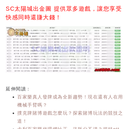
SC太陽城出金圖 提供眾多遊戲，讓您享受
快感同時還賺大錢！
延伸閱讀：
百家樂真人發牌成為全新趨勢！現在還有人在用
機械手臂嗎？
撲克牌賭博遊戲怎麼玩？探索賭博玩法的競技之
道！