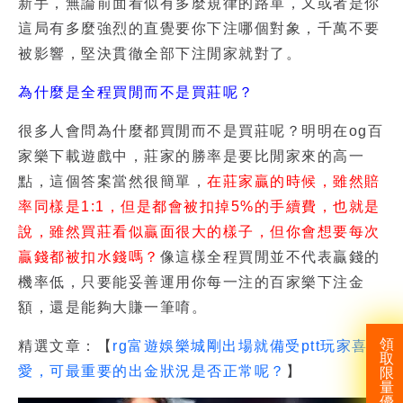
新手，無論前面看似有多麼規律的路單，又或者是你
這局有多麼強烈的直覺要你下注哪個對象，千萬不要
被影響，堅決貫徹全部下注閒家就對了。
為什麼是全程買閒而不是買莊呢？
很多人會問為什麼都買閒而不是買莊呢？明明在og百
家樂下載遊戲中，莊家的勝率是要比閒家來的高一
點，這個答案當然很簡單，
在莊家贏的時候，雖然賠
率同樣是1:1，但是都會被扣掉5%的手續費，也就是
說，雖然買莊看似贏面很大的樣子，但你會想要每次
贏錢都被扣水錢嗎？
像這樣全程買閒並不代表贏錢的
機率低，只要能妥善運用你每一注的百家樂下注金
額，還是能夠大賺一筆唷。
領
精選文章：【
rg富遊娛樂城剛出場就備受ptt玩家喜
取
愛，可最重要的出金狀況是否正常呢？
】
限
量
優