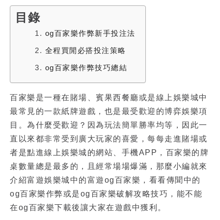
目錄
1.
og百家樂作弊新手投注法
2.
全程買閒必搭投注策略
3.
og百家樂作弊技巧總結
百家樂是一種在賭場、賓果西餐廳或是線上娛樂城中
最常見的一款紙牌遊戲，也是最受歡迎的博弈娛樂項
目。為什麼受歡迎？因為玩法簡單勝率均等，因此一
直以來都非常受到廣大玩家的喜愛，每每走進賭場或
者是點進線上娛樂城的網站、手機APP，百家樂的牌
桌數量總是最多的，且經常場場爆滿，那麼小編就來
介紹
富遊娛樂城
中的
富遊og百家樂
，看看傳聞中的
og百家樂作弊
或是
og百家樂破解
攻略技巧，能不能
在
og百家樂下載
後讓大家在遊戲中獲利。