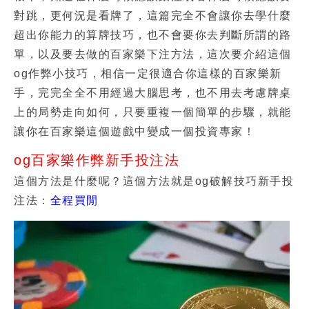
對跳，更何況是看牌了，這篇完全不會讓你去學什麼
超出你能力的算牌技巧，也不會要你去判斷所謂的路
單，以及要去做的百家樂下注方法，這次要介紹這個
og作弊小技巧，相信一定很適合你這樣的百家樂新
手，完完全全不用經過大腦思考，也不用去考慮牌桌
上的局勢走向如何，只要重複一個簡單的步驟，就能
讓你在百家樂這個遊戲中變成一個投資專家！
og百家樂作弊新手投注法
這個方法是什麼呢？這個方法就是og破解技巧新手投
注法：
全程買閒