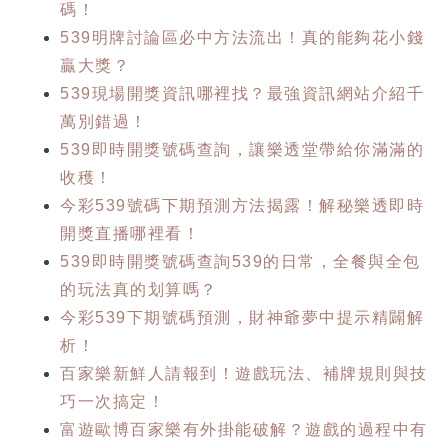
碼！
539明牌討論區必中方法流出！真的能夠花小錢
贏大獎？
539現場開獎資訊哪裡找？最強資訊網站介紹千
萬別錯過！
539即時開獎號碼查詢，讓樂透堂帶給你滿滿的
收穫！
今彩539號碼下期預測方法揭露！解秘樂透即時
開獎直播哪裡看！
539即時開獎號碼查詢539的日常，全餐與全包
的玩法真的划算嗎？
今彩539下期號碼預測，財神爺夢中提示精闢解
析！
百家樂新鮮人請報到！遊戲玩法、補牌規則與技
巧一次搞定！
富遊歐博百家樂有外掛能破解？遊戲的過程中有