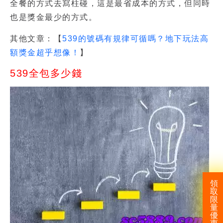
全餐的方式去寫柱碰，這是最省成本的方式，但同時
也是獎金最少的方式。
其他文章：【
539的號碼有規律可循嗎？地下玩法高
額獎金超乎想像！
】
539全包多少錢
領
取
限
量
優