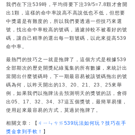
我們在下注539時，平均得要下注39/5=7.8顆才會開
出1顆，這樣的命中率說高不高說低也不低，但想要
中獎還是有難度的，所以我們要透過一些技巧來選
號，找出命中率較高的號碼，過濾掉較不被看好的號
碼，讓自己精準的選出每一顆號碼，以此來提高539
命中率。
最熱門的技巧之一就是拖牌了，這個方式是根據539
全部期次的歷史開獎紀綠蒐集的所有數據，來統計出
當開出什麼號碼時，下一期最容易被該號碼拖出的號
碼為何，以昨天開出的13、20、21、23、25來舉
例，如果我們以拖牌法去預測明天的獎號的話，會得
出05、17、32、34、37這五個獎號，最簡單易懂，
使用起來最容易的方式，莫過於拖牌了。
相關文章：【
ㄐㄧㄣㄘㄞ539玩法如何玩？技巧在手
獎金拿到手軟！
】