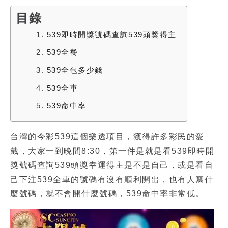
目錄
1.
539即時開獎號碼查詢539頭獎得主
2.
539全餐
3.
539全包多少錢
4.
539全車
5.
539命中率
台灣的今彩539這個樂透項目，獲得許多彩民的愛
戴，大家一到晚間8:30，第一件是就是看
539即時開
獎號碼查詢539
頭獎幸運得主是不是自己，或是看自
己下注
539全車
的號碼有沒有順利開出，也有人寫什
麼號碼，就不會開什麼號碼，
539命中率
非常低。