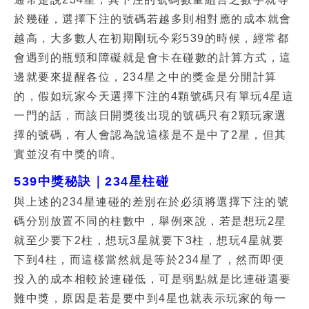
於幾碰，選擇下注的號碼若越多則相對應的成本就會
越高，大多數人在初期剛玩今彩539的時候，經常都
會遇到的瓶頸和障礙就是會卡在碰數的計算方式，這
邊就要來提醒各位，234星之中的獎金是分開計算
的，假如玩家今天選擇下注的4顆號碼只有單玩4星這
一門的話，而該日開獎後出現的號碼只有2顆玩家選
擇的號碼，有人會認為說這樣是不是中了2星，但其
實並沒有中獎的唷。
539中獎秘訣｜234星柱碰
與上述的234星連碰的差別在於必須將選擇下注的號
碼分別放置不同的柱數中，舉例來說，若是想玩2星
就至少要下2柱，想玩3星就要下3柱，想玩4星就要
下到4柱，而這樣當然就是等於234星了，然而即便
投入的成本相較於連碰低，可是弱點就是比連碰還要
難中獎，原因是若是要中到4星也就表示玩家的每一