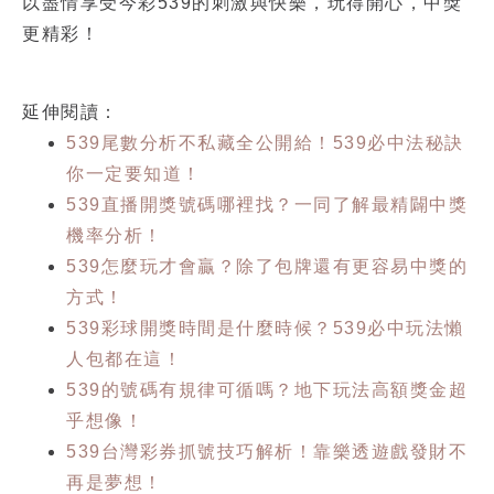
以盡情享受今彩539的刺激與快樂，玩得開心，中獎
更精彩！
延伸閱讀：
539尾數分析不私藏全公開給！539必中法秘訣
你一定要知道！
539直播開獎號碼哪裡找？一同了解最精闢中獎
機率分析！
539怎麼玩才會贏？除了包牌還有更容易中獎的
方式！
539彩球開獎時間是什麼時候？539必中玩法懶
人包都在這！
539的號碼有規律可循嗎？地下玩法高額獎金超
乎想像！
539台灣彩券抓號技巧解析！靠樂透遊戲發財不
再是夢想！