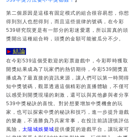
第二個原因是這樣有固定模式的組合很容易想，你想
得到別人也想得到，而且這些規律的號碼，在今彩
539研究院更是有一部分的彩迷愛選，所以當真的頭
獎開出這種組合時，頭獎的金額可能被瓜分不少。
►
結論
在今彩539這個受歡迎的彩票遊戲中，
今彩即時
獲取
開獎結果成為了玩家們的熱切期待，
今彩539開獎直
播
成為了最直接的資訊來源，讓人們可以第一時間得
知中獎號碼，觀眾透過這個精彩的直播體驗，不僅可
以感受到開獎現場的刺激，還可以與其他參與者分享
539中獎秘訣
的喜悅。對於想要增加中獎機會的玩
家，也可以探索中獎的秘訣和技巧，進一步提升遊戲
的樂趣，不過勝負乃兵家常事，在投注前請謹慎評估
風險，
太陽城娛樂城
提供優質的遊戲平台，讓玩家可