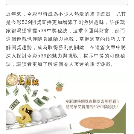
近年來，
今彩即時
成為不少人熱愛的賭博遊戲，尤其
是
今彩539開獎直播
更加增添了刺激與趣味，許多玩
家都渴望掌握
539中獎秘訣
，追求幸運與財富，然而
這個遊戲也伴隨著風險與挑戰，掌握適當的技巧與了
解開獎趨勢，成為取得勝利的關鍵，在這篇文章中將
深入探討今彩539的魅力與挑戰，揭示中獎的可能秘
訣，讓讀者更加了解這個令人著迷的賭博遊戲。