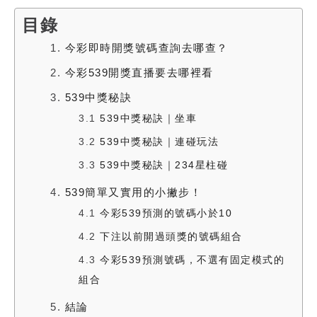
目錄
1.
今彩即時開獎號碼查詢去哪查？
2.
今彩539開獎直播要去哪裡看
3.
539中獎秘訣
3.1
539中獎秘訣｜坐車
3.2
539中獎秘訣｜連碰玩法
3.3
539中獎秘訣｜234星柱碰
4.
539簡單又實用的小撇步！
4.1
今彩539預測的號碼小於10
4.2
下注以前開過頭獎的號碼組合
4.3
今彩539預測號碼，不選有固定模式的
組合
5.
結論