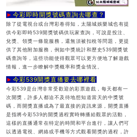
►
今彩即時開獎號碼查詢去哪查？
除了從電視台或台灣彩卷得知，太陽城娛樂城也有提
供今彩即時539開獎號碼供玩家查詢，可說是投注、
兌獎、領獎一條龍服務，還無須被扣稅等問題，更提
供了其他附加服務，例如中獎統計和歷史539開獎號
碼查詢等，這些功能使得觀眾可以更方便地了解遊戲
情報，進一步瞭解中獎概率和獎金情況。
►
今彩539開獎直播要去哪裡看
今彩539是台灣非常受歡迎的彩票遊戲，每天都有一
次開獎，許多人都迫不及待地想知道當天的中獎號
碼，而開獎直播成為了最直接的資訊來源，開獎直播
是指將今彩539的開獎過程實時轉播給觀眾的活動，
這樣的直播通常在特定的時間和平台進行，讓人們可
以透過電視、網絡或手機等方式觀看開獎的過程，許