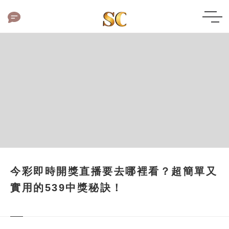
今彩即時開獎直播要去哪裡看？超簡單又
實用的539中獎秘訣！