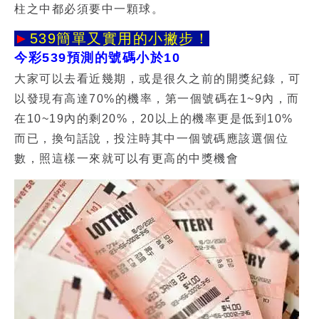
柱之中都必須要中一顆球。
►
539簡單又實用的小撇步！
今彩539預測的號碼小於10
大家可以去看近幾期，或是很久之前的開獎紀錄，可
以發現有高達70%的機率，第一個號碼在1~9內，而
在10~19內的剩20%，20以上的機率更是低到10%
而已，換句話說，投注時其中一個號碼應該選個位
數，照這樣一來就可以有更高的中獎機會