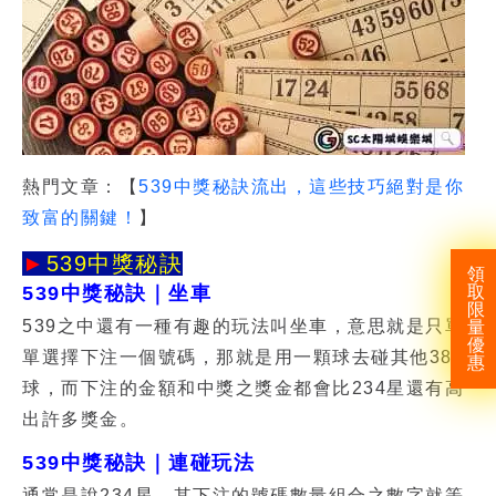
熱門文章：【
539中獎秘訣流出，這些技巧絕對是你
致富的關鍵！
】
►
539中獎秘訣
領
取
539中獎秘訣｜坐車
限
539之中還有一種有趣的玩法叫坐車，意思就是只單
量
優
單選擇下注一個號碼，那就是用一顆球去碰其他38顆
惠
球，而下注的金額和中獎之獎金都會比234星還有高
出許多獎金。
539中獎秘訣｜連碰玩法
通常是說234星，其下注的號碼數量組合之數字就等