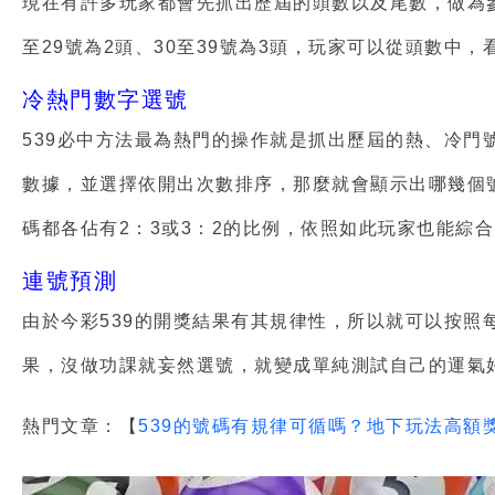
現在有許多玩家都會先抓出歷屆的頭數以及尾數，做為參考
至29號為2頭、30至39號為3頭，玩家可以從頭數中
冷熱門數字選號
539必中方法最為熱門的操作就是抓出歷屆的熱、冷
數據，並選擇依開出次數排序，那麼就會顯示出哪幾個
碼都各佔有2：3或3：2的比例，依照如此玩家也能綜
連號預測
由於今彩539的開獎結果有其規律性，所以就可以按
果，沒做功課就妄然選號，就變成單純測試自己的運氣
熱門文章：【
539的號碼有規律可循嗎？地下玩法高額