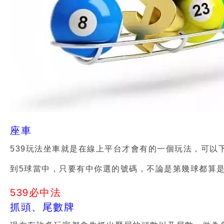
座車
539玩法坐車就是在線上平台才會有的一個玩法，可以
到5球當中，只要有中你選的號碼，不論是第幾球都算
539必中法
抓頭、尾數牌