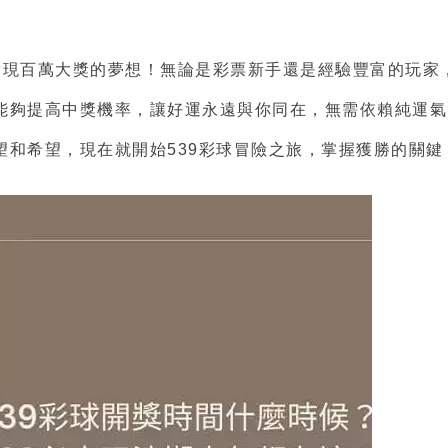
實現百萬大獎的夢想！無論是彩票新手還是經驗豐富的玩家
能夠提高中獎機率，讓好運永遠與你同在，無需依賴純運氣
望和希望，現在就開始
539彩球
冒險之旅，掌握獲勝的關鍵