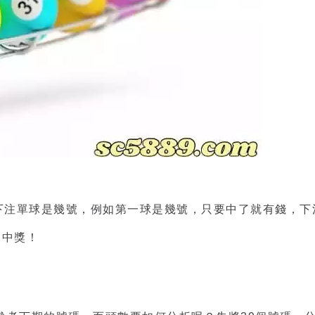
下注單球是幾號，例如第一球是幾號，只要中了就有錢，下注
是中獎！