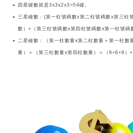
四星碰數就是3x3x2x3=54碰。
三星碰數：(第一柱號碼數x第二柱號碼數x第三柱
數）+（第三柱號碼數x第四柱號碼數x第一柱號碼數）＝
二星碰數：（第一柱數量x第二柱數量＋第一柱數
量）＋（第三柱數量x第四柱數量）＝（9+6+9）+（6