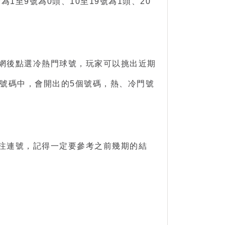
至9號為0頭、10至19號為1頭、20
官網後點選冷熱門球號，玩家可以挑出近期
號碼中，會開出的5個號碼，熱、冷門號
下注連號，記得一定要參考之前幾期的結