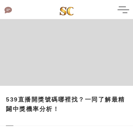
539直播開獎號碼哪裡找？一同了解最精
闢中獎機率分析！