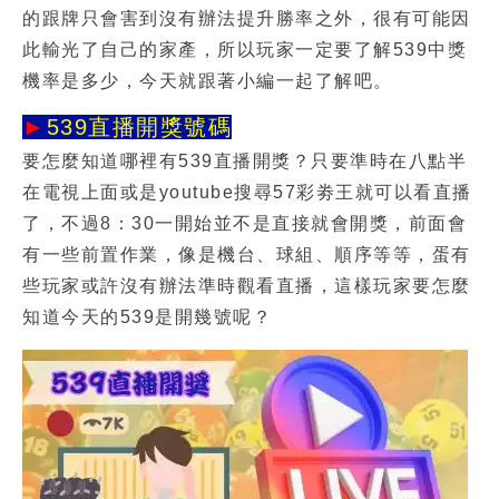
的跟牌只會害到沒有辦法提升勝率之外，很有可能因
此輸光了自己的家產，所以玩家一定要了解539中獎
機率是多少，今天就跟著小編一起了解吧。
►
539直播開獎號碼
要怎麼知道哪裡有539直播開獎？只要準時在八點半
在電視上面或是youtube搜尋57彩劵王就可以看直播
了，不過8：30一開始並不是直接就會開獎，前面會
有一些前置作業，像是機台、球組、順序等等，蛋有
些玩家或許沒有辦法準時觀看直播，這樣玩家要怎麼
知道今天的539是開幾號呢？