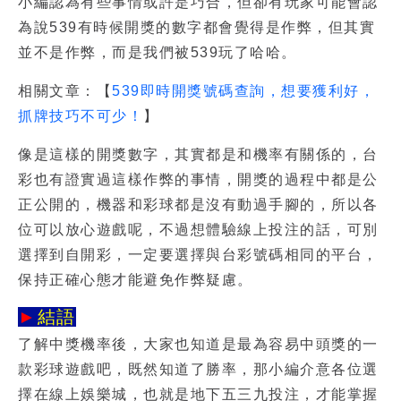
小編認為有些事情或許是巧合，但卻有玩家可能會認
為說539有時候開獎的數字都會覺得是作弊，但其實
並不是作弊，而是我們被539玩了哈哈。
相關文章：【
539即時開獎號碼查詢，想要獲利好，
抓牌技巧不可少！
】
像是這樣的開獎數字，其實都是和機率有關係的，台
彩也有證實過這樣作弊的事情，開獎的過程中都是公
正公開的，機器和彩球都是沒有動過手腳的，所以各
位可以放心遊戲呢，不過想體驗線上投注的話，可別
選擇到自開彩，一定要選擇與台彩號碼相同的平台，
保持正確心態才能避免作弊疑慮。
►
結語
了解中獎機率後，大家也知道是最為容易中頭獎的一
款彩球遊戲吧，既然知道了勝率，那小編介意各位選
擇在線上娛樂城，也就是地下五三九投注，才能掌握