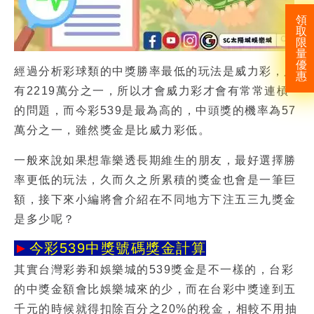
領
取
限
量
優
經過分析彩球類的中獎勝率最低的玩法是威力彩，只
惠
有2219萬分之一，所以才會威力彩才會有常常連槓
的問題，而今彩539是最為高的，中頭獎的機率為57
萬分之一，雖然獎金是比威力彩低。
一般來說如果想靠樂透長期維生的朋友，最好選擇勝
率更低的玩法，久而久之所累積的獎金也會是一筆巨
額，接下來小編將會介紹在不同地方下注五三九獎金
是多少呢？
►
今彩539中獎號碼獎金計算
其實台灣彩劵和娛樂城的539獎金是不一樣的，台彩
的中獎金額會比娛樂城來的少，而在台彩中獎達到五
千元的時候就得扣除百分之20%的稅金，相較不用抽