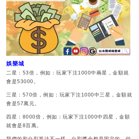
娛樂城
二星：53倍，例如：玩家下注1000中兩星，金額就
會是53000。
三星：570倍，例如：玩家下注1000中三星，金額就
會是57萬元。
四星：8000倍，例如：玩家下注1000中四星，金額
就會是8百萬。
我們的和台彩算法不一樣，台彩獎金都是固定的，但