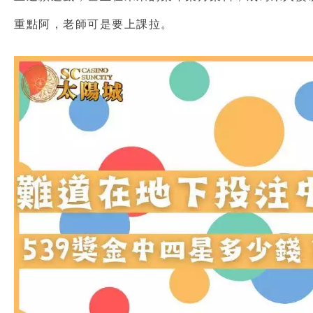
重點阿，老師可是要上課拉。