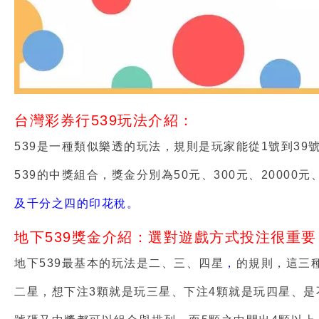
台灣彩券行539玩法介紹：
539是一種類似樂透的玩法，規則是玩家能從1號到3
539的中獎組合，獎金分別為50元、300元、20000元
及千分之四的印花稅。
地下539獎金介紹：選對遊戲方式投注很重要
地下539最基本的玩法是二、三、四星
，
的規則，這三
二星，想下注3顆就是玩三星、下注4顆就是玩四星、