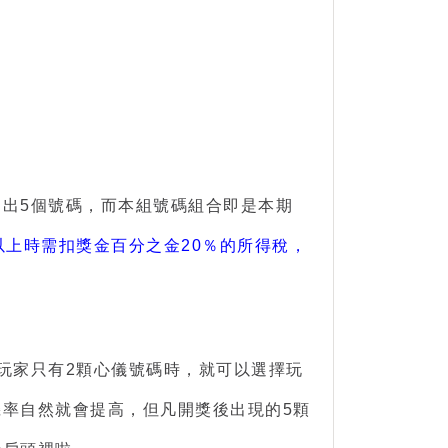
開出5個號碼，而本組號碼組合即是本期
以上時需扣獎金百分之金20％的所得稅，
玩家只有2顆心儀號碼時，就可以選擇玩
機率自然就會提高，但凡開獎後出現的5顆