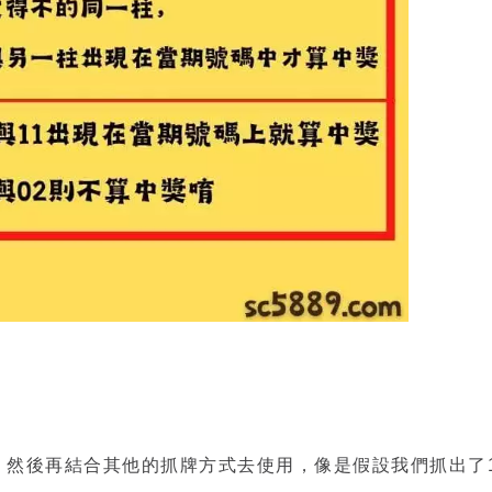
，然後再結合其他的抓牌方式去使用，像是假設我們抓出了