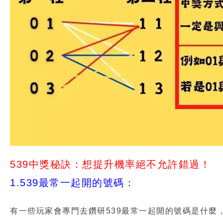
539中獎秘訣：想提升機率絕不允許錯過！
1.539最常一起開的號碼：
有一些玩家會專門去鑽研539最常一起開的號碼是什麼