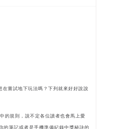
想在嘗試地下玩法嗎？下列就來好好說說
中的規則，說不定各位讀者也會馬上愛
起你的筆記或者是手機準備紀錄中獎秘訣的