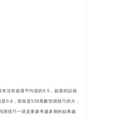
看有沒有超過平均值的0.5，超過的話就
就是0.6，那就是
539尾數預測
技巧的大，
數預測技巧一就是要參考越多期的結果越