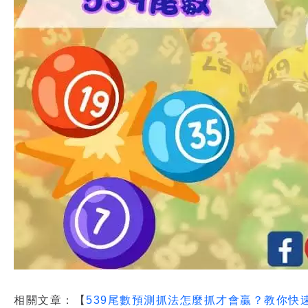
相關文章：【
539尾數預測抓法怎麼抓才會贏？教你快