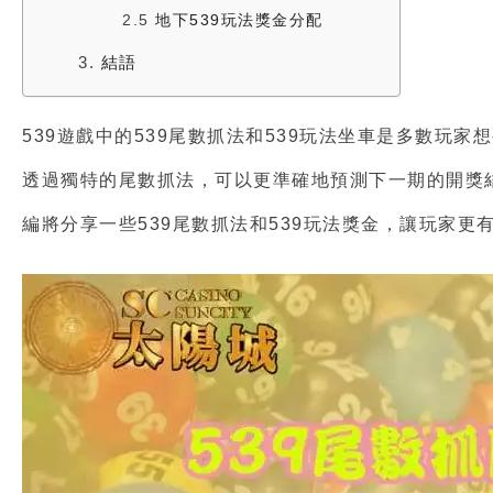
2.5
地下539玩法獎金分配
3.
結語
539遊戲中的
539尾數
抓法和
539玩法坐車
是多數玩家想
透過獨特的尾數抓法，可以更準確地預測下一期的開獎
編將分享一些539尾數抓法和
539玩法獎金
，讓玩家更