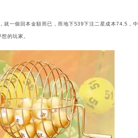
，就一個回本金額而已，而地下539下注二星成本74.5，
夢想的玩家。