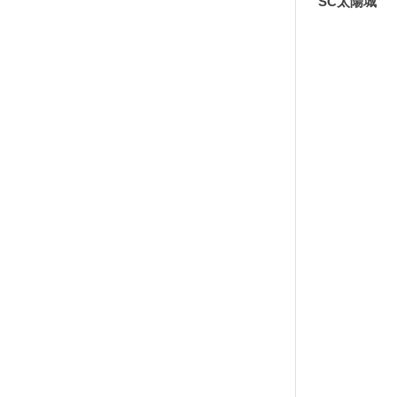
SC太陽城