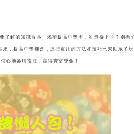
要了解的知識盲區，渴望提高中獎率，卻無從下手？別擔心
結果，提高中獎機會，這些實用的方法和技巧已幫助眾多玩
有信心地參與投注，贏得豐富獎金！