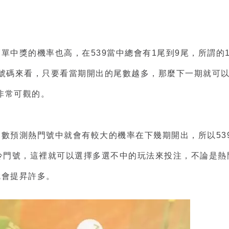
中獎的機率也高，在539當中總會有1尾到9尾，所謂的1尾指的
的開獎號碼來看，只要看當期開出的尾數越多，那麼下一期就可
非常可觀的。
9尾數預測熱門號中就會有較大的機率在下幾期開出，所以
5
的冷門號，這裡就可以選擇多選不中的玩法來投注，不論是
就會提昇許多。