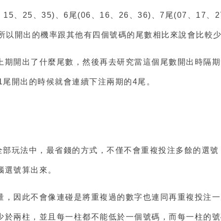
、15、25、35)、6尾(06、16、26、36)、7尾(07、17、
號碼，所以開出的機率跟其他有四個號碼的尾數相比來說會比較
上期開出了什麼尾數，然後再去研究當這個尾數開出時隔期
1尾開出的時候就會連續下注兩期的4尾。
全部玩法中，最省錢的方式，不僅不會重複投注多餘的選號
腦選號算出來。
量，因此不會像連碰是將重複過的數字也連同再重複投注一
少於兩柱，並且每一柱都不能低於一個號碼，而每一柱的號