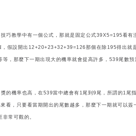
技巧教學中有一個公式，那就是固定公式39X5=195看有
設開出12+20+23+32+39=126那個在除195得出就
等等，那麼下一期出現大的機率就會提高許多，539尾數
機率也高，在539當中總會有1尾到9尾，所謂的1尾指的就是0
號碼來看，只要看當期開出的尾數越多，那麼下一期就可以簽
至非常可觀的。