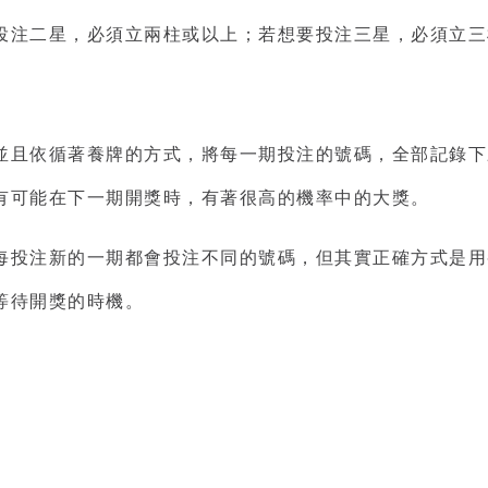
投注二星，必須立兩柱或以上；若想要投注三星，必須立三
並且依循著養牌的方式，將每一期投注的號碼，全部記錄下
有可能在下一期開獎時，有著很高的機率中的大獎。
每投注新的一期都會投注不同的號碼，但其實正確方式是用
等待開獎的時機。