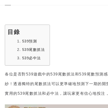
目錄
1.
539預測
2.
539尾數抓法
3.
539必中法
各位是否對539遊戲中的539尾數抓法和
539尾數預測
感
紗！透過獨特的尾數抓法可以更準確地預測下一期的開
實用的
539尾數抓法
和必中法，讓玩家更有信心地投注