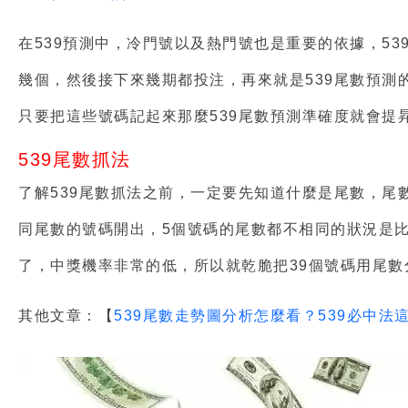
在539預測中，冷門號以及熱門號也是重要的依據，
53
幾個，然後接下來幾期都投注，再來就是539尾數預
只要把這些號碼記起來那麼539尾數預測準確度就會提
539尾數抓法
了解539尾數抓法之前，一定要先知道什麼是尾數，尾
同尾數的號碼開出，5個號碼的尾數都不相同的狀況是比
了，中獎機率非常的低，所以就乾脆把39個號碼用尾數
其他文章：【
539尾數走勢圖分析怎麼看？539必中法