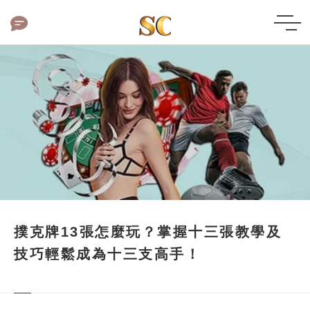
撲克牌13張怎麼玩？掌握十三張教學及
技巧輕鬆成為十三支高手！