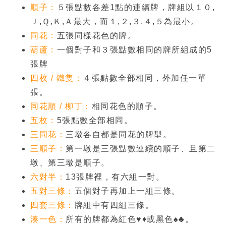
順子：
５張點數各差1點的連續牌，牌組以１０,
Ｊ,Ｑ,Ｋ,Ａ最大，而１,２,３,４,５為最小。
同花：
五張同樣花色的牌。
葫蘆：
一個對子和３張點數相同的牌所組成的5
張牌
四枚 / 鐵隻：
４張點數全部相同，外加任一單
張。
同花順 / 柳丁：
相同花色的順子。
五枚：
5張點數全部相同。
三同花：
三墩各自都是同花的牌型。
三順子：
第一墩是三張點數連續的順子、且第二
墩、第三墩是順子。
六對半：
13張牌裡，有六組一對。
五對三條：
五個對子再加上一組三條。
四套三條：
牌組中有四組三條。
湊一色：
所有的牌都為紅色♥♦或黑色♠♣。