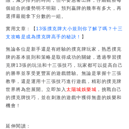
險，減少排列的時間，但不要急著出牌，仔細觀察每
個組合的優勢明不明顯，預判贏牌的幾率有多大，再
選擇最能拿下分數的一組。
實用文章：【
13張撲克牌大小規則你了解了嗎？十三
支攻略是成為撲克牌高手的秘訣！
】
無論各位是新手還是有經驗的撲克牌玩家，熟悉撲克
牌的基本規則和策略是取得成功的關鍵，透過學習
撲
克牌13張
的玩法和
十三張技巧
，玩家都可以提高自己
的勝率並享受更豐富的遊戲體驗。無論是掌握
十三張
教學
，還是運用十三張技巧進行遊戲，精彩的撲克牌
世界將為您展開。立即加入
太陽城娛樂城
，挑戰自己
的撲克牌技巧，並在刺激的遊戲中獲得無盡的娛樂和
機會！
延伸閱讀：