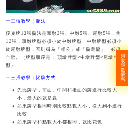
十三張教學｜擺法
撲克牌13張擺法是頭墩3張、中墩5張、尾墩5張，共
13張，頭墩牌型必須小於中墩牌型，中墩牌型必須小
於尾墩牌型，否則稱為「相公」或「擺烏龍」，必須
領
全賠。（牌型順序是： 頭墩牌型<中墩牌型<尾墩牌
取
型）
限
量
優
十三張教學｜比牌方式
惠
先比牌型，前面、中間和後面的牌進行比較大
小，最大的就是贏
如果牌型相同時則比較點數大小，從大到小進行
比較
如果牌型和點數大小都相同，就比花色