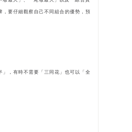
牌，要仔細觀察自己不同組合的優勢，預
半」，有時不需要「三同花」也可以「全