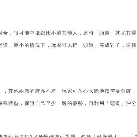
組合，很可能每墩都比不過其他人，這時「頭道」就尤其重
尾道」較小的情況下，玩家可以把「頭道」湊成對子，這樣
」，其他兩墩的牌亦不差，玩家可放心大膽地按需要分牌，
特殊牌型，保證自己至少一墩的優勢，再利用「頭道」沖分
能為玩家提供2-4種最佳排列選擇，包括「頭墩最大」，「