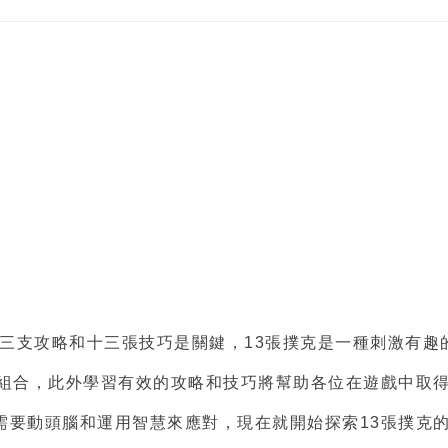
三支攻略
和
十三張技巧
是關鍵，13張撲克是一種刺激有趣
型組合，此外學習有效的攻略和技巧將幫助各位在遊戲中取
需要動頭腦和運用智慧來應對，現在就開始探索13張撲克