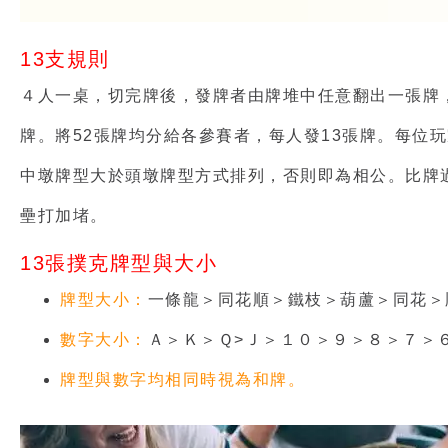
13支規則
４人一桌，切完牌後，發牌者由牌堆中任意翻出一張牌
牌。將52張牌均分給各參賽者，每人發13張牌。每位
中墩牌型大於頭墩牌型方式排列，否則即為相公。比牌
壘打加堵。
13張撲克牌型與大小
牌型大小：
一條龍＞同花順＞鐵枝＞葫蘆＞同花＞
數字大小：
Ａ＞Ｋ＞Ｑ>Ｊ＞１０＞９＞８＞７＞
牌型與數字均相同時視為和牌。