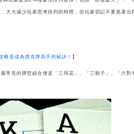
險，大大減少玩家思考排列的時間，但玩家切記不要急著出
支攻略是成為撲克牌高手的秘訣！
】
，最常見的牌型組合便是「三同花」、「三順子」、「六對