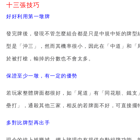
十三張技巧
好好利用第一墩牌
發完牌後，發現不管怎麼組合都是只是中規中矩的牌型
型是「沖三」，然而其機率很小，因此在「中道」和「
於被打槍，輸掉的分數也不會太多。
保證至少一墩，有一定的優勢
若玩家整體牌面都很好，如「尾道」有「同花順、鐵支
壘打」，通殺其他三家，相反的若牌面不好，可直接擺
多對比牌型再出手
現今的線上娛樂城、網上賭場中有提供自動組牌功能，