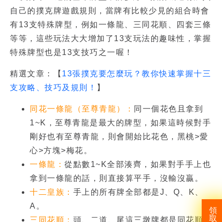
自己的撲克牌遊戲規則，當牌有比較少見的組合時會
有13支特殊牌型，例如一條龍、三同花順、四套三條
等等，這些玩法大大增加了13支玩法的趣味性，掌握
特殊牌型也是13支技巧之一喔！
精選文章：【
13張撲克要怎麼玩？教你快速掌握十三
支攻略、技巧及規則！
】
同花一條龍（至尊青龍）：
同一個花色且拿到
1~K，至尊青龍是最大的牌型，如果這時候對手
剛好也有至尊青龍，則會開始比花色，黑桃>愛
心>方塊>梅花。
一條龍：
從點數1~K全部湊齊，如果對手手上也
拿到一條龍的話，則直接算平手，沒輸沒贏。
十二皇族：
手上的所有牌全部都是J、Q、K、
A。
領
取
三同花順：
頭、二道、尾這三墩牌都是同花順