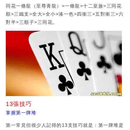
同花一條龍（至尊青龍）>一條龍>十二皇族>三同花
順>三鐵支>全大>全小>湊一色>四衝三>五對衝三>六
對半>三順子>三同花。
13張技巧
掌握第一牌堆
第一常見但很少人記得的13支技巧就是：第一牌堆是