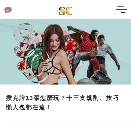
撲克牌13張怎麼玩？十三支規則、技巧
懶人包都在這！