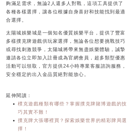
夠滿足需求，無論2人還多人對戰，這項工具提供了
各種各樣選擇，讓各位根據自身喜好和技能找到最適
合選擇。
太陽城娛樂城是一個知名優質娛樂平台，提供了豐富
多樣
撲克牌遊戲
供玩家選擇，無論各位想要挑戰技巧
或尋找刺激競爭，太陽城將帶來無盡娛樂體驗，誠摯
邀請各位立即加入註冊成為官網會員，超多類型優惠
活動可以領取，官方提供24小時專業客服諮詢服務，
安全穩定的出入金品質絕對能放心。
延伸閱讀：
樸克遊戲種類有哪些？掌握撲克牌賭博遊戲的技
巧其實不難！
撲克牌大張哪裡買？探索娛樂世界的精彩牌局選
擇！