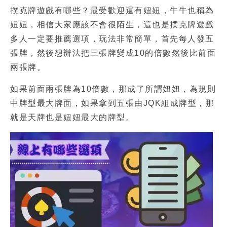
撲克牌遊戲
有哪些？最受歡迎還有妞妞，牛牛也稱為
妞妞，相信大家應該不會很陌生，這也是撲克牌遊戲
多人一定要推薦選項，玩法非常簡單，首先每人發五
張牌，然後想辦法把三張牌變成10的倍數然後比前面
兩張牌。
如果前面兩張牌為10倍數，那成了所謂妞妞，為規則
中牌型最大牌面，如果拿到五張由JQK組成牌型，那
就是天牌也是妞妞最大的牌型。