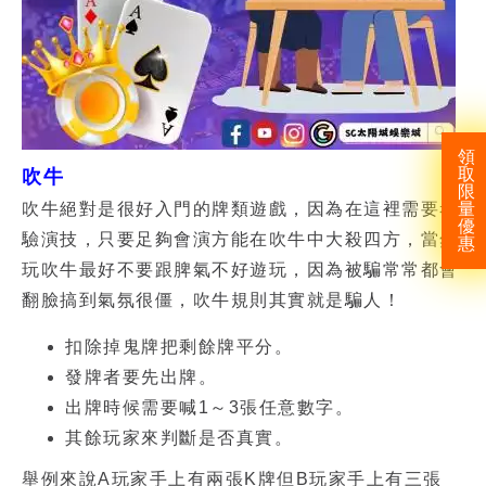
領
取
吹牛
限
吹牛絕對是很好入門的牌類遊戲，因為在這裡需要考
量
優
驗演技，只要足夠會演方能在吹牛中大殺四方，當然
惠
玩吹牛最好不要跟脾氣不好遊玩，因為被騙常常都會
翻臉搞到氣氛很僵，吹牛規則其實就是騙人！
扣除掉鬼牌把剩餘牌平分。
發牌者要先出牌。
出牌時候需要喊1～3張任意數字。
其餘玩家來判斷是否真實。
舉例來說A玩家手上有兩張K牌但B玩家手上有三張