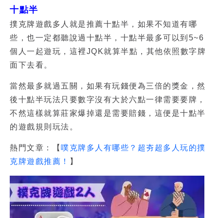
十點半
撲克牌遊戲多人
就是推薦十點半，如果不知道有哪
些，也一定都聽說過十點半，十點半最多可以到5~6
個人一起遊玩，這裡JQK就算半點，其他依照數字牌
面下去看。
當然最多就過五關，如果有玩錢便為三倍的獎金，然
後十點半玩法只要數字沒有大於六點一律需要要牌，
不然這樣就算莊家爆掉還是需要賠錢，這便是十點半
的遊戲規則玩法。
熱門文章：【
噗克牌多人有哪些？超夯超多人玩的撲
克牌遊戲推薦！
】