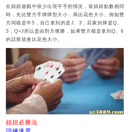
在妞妞遊戲中很少出現平手的情況，當妞妞點數相同
時，先比雙方手牌牌型大小，再比花色大小。例如雙
方同樣是牛5，自己拿到的是J、3，莊家的牌是Q、
3，Q>J所以是由對方獲勝，如果雙方都是拿到Q、6
的話那就會比花色大小。
妞妞必勝法
訓練速度