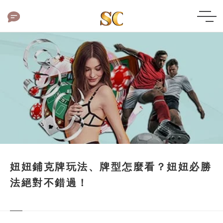
妞妞鋪克牌玩法、牌型怎麼看？妞妞必勝
法絕對不錯過！