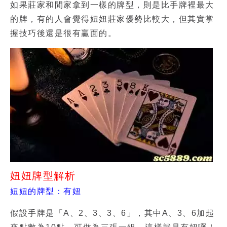
如果莊家和閒家拿到一樣的牌型，則是比手牌裡最大
的牌，有的人會覺得妞妞莊家優勢比較大，但其實掌
握技巧後還是很有贏面的。
妞妞牌型解析
妞妞的牌型：有妞
假設手牌是「A、2、3、3、6」，其中A、3、6加起