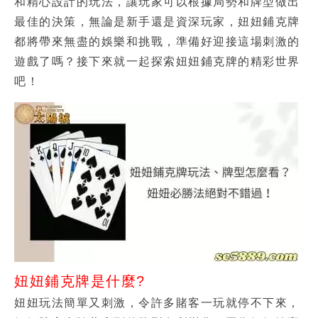
和精心設計的玩法，讓玩家可以根據局勢和牌型做出
最佳的決策，無論是新手還是資深玩家，妞妞鋪克牌
都將帶來無盡的娛樂和挑戰，準備好迎接這場刺激的
遊戲了嗎？接下來就一起探索妞妞鋪克牌的精彩世界
吧！
妞妞鋪克牌是什麼?
妞妞玩法簡單又刺激，令許多賭客一玩就停不下來，