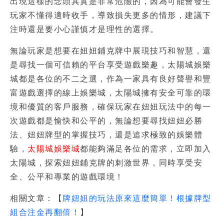
出現這樣的念頭其實是非常危險的，因為可能會發生
玩家不懂得適時收手，導致損失更多的情形，建議下
注時還是要小心謹慎才是理性的選擇。
無論玩家是想要在
妞妞鋪克牌
中展現技巧和智慧，還
是尋找一個可信賴的平台享受遊戲樂趣，太陽城娛樂
城都是各位的不二之選，作為一家具有良好聲譽和豐
富遊戲選擇的線上娛樂城，太陽城擁有安全可靠的環
境和優質的客戶服務，確保玩家在
妞妞玩法
中的每一
次遊戲都是愉快和公平的，無論想要尋找
妞妞必勝
法
、
妞妞牌型
的掌握技巧，還是追求極致的娛樂體
驗，
太陽城娛樂城
都能夠滿足各位的需求，立即加入
太陽城，探索妞妞鋪克牌的刺激世界，同時享受安
全、公平和專業的遊戲環境！
相關文章：【
牌妞妞的玩法原來這麼簡單！根據牌型
組合注金再翻倍！
】