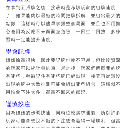
在拿到五張牌之後，接著就是考驗玩家的組牌速度
了，如果能夠以最短的時間把牌拆解、並組出最大的
點數，這樣就可以儘早掌握整個局面，並且也不用擔
心會因為反應不來而面臨危險，一回生二回熟，多練
習就一定能提升速度。
學會記牌
妞妞輸贏很快，因此要記牌也較不容易，但比較資深
的玩家可以統計每結束一局之後，玩家們所攤開的牌
有哪些，稍微記住有哪些牌已經出現，接著再從還沒
出現的牌中大致推測可能會組出哪些組合，這樣就不
用怕會下注太多，卻贏不回來的狀況。
謹慎投注
因為妞妞的步調快速，同時也較講求運氣，所以許多
玩家可能會想說不斷的下注總會贏得一場勝利，但當