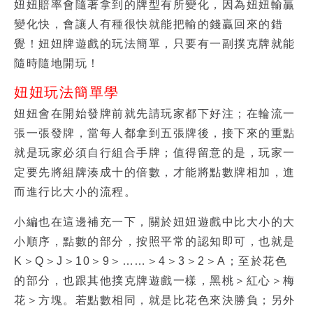
妞妞賠率會隨著拿到的牌型有所變化，因為妞妞輸贏
變化快，會讓人有種很快就能把輸的錢贏回來的錯
覺！妞妞牌遊戲的玩法簡單，只要有一副撲克牌就能
隨時隨地開玩！
妞妞玩法簡單學
妞妞會在開始發牌前就先請玩家都下好注；在輪流一
張一張發牌，當每人都拿到五張牌後，接下來的重點
就是玩家必須自行組合手牌；值得留意的是，玩家一
定要先將組牌湊成十的倍數，才能將點數牌相加，進
而進行比大小的流程。
小編也在這邊補充一下，關於妞妞遊戲中比大小的大
小順序，點數的部分，按照平常的認知即可，也就是
K＞Q＞J＞10＞9＞……＞4＞3＞2＞A；至於花色
的部分，也跟其他撲克牌遊戲一樣，黑桃＞紅心＞梅
花＞方塊。若點數相同，就是比花色來決勝負；另外