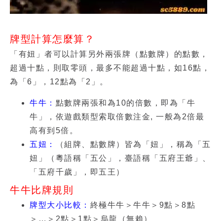
牌型計算怎麼算？
「有妞」者可以計算另外兩張牌（點數牌）的點數，
超過十點，則取零頭，最多不能超過十點，如16點，
為「6」，12點為「2」。
牛牛：
點數牌兩張和為10的倍數，即為「牛
牛」，依遊戲類型索取倍數注金, 一般為2倍最
高有到5倍。
五妞：
（組牌、點數牌）皆為「妞」，稱為「五
妞」（粵語稱「五公」，臺語稱「五府王爺」、
「五府千歲」，即五王）
牛牛比牌規則
牌型大小比較：
終極牛牛＞牛牛＞9點＞8點
＞…＞2點＞1點＞烏龍（無賴）