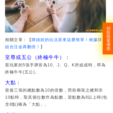
領
取
限
相關文章：【
牌妞妞的玩法原來這麼簡單！根據牌型
量
優
組合注金再翻倍！
】
惠
至尊或五公（終極牛牛）：
當玩家的5張手牌皆為10、J、Q、K所組成時，即為
終極牛牛(五公)。
大點：
當後三張的總點數為10的倍數，而前兩張之總和非
10點時，取其個位數作為點數，當點數為8以上時(包
含8點)稱為「大點」。