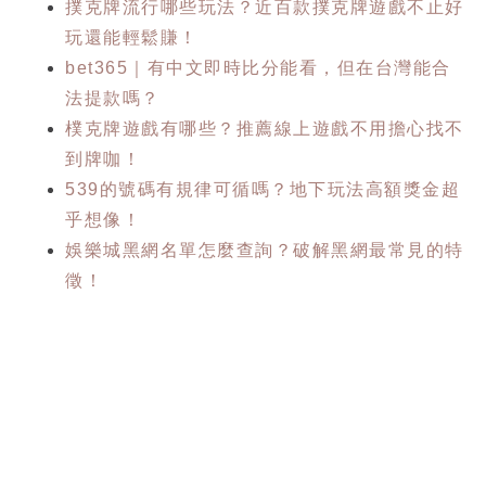
撲克牌流行哪些玩法？近百款撲克牌遊戲不止好
玩還能輕鬆賺！
bet365｜有中文即時比分能看，但在台灣能合
法提款嗎？
樸克牌遊戲有哪些？推薦線上遊戲不用擔心找不
到牌咖！
539的號碼有規律可循嗎？地下玩法高額獎金超
乎想像！
娛樂城黑網名單怎麼查詢？破解黑網最常見的特
徵！