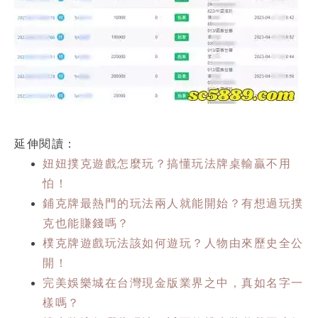
延伸閱讀：
妞妞撲克遊戲怎麼玩？搞懂玩法牌桌輸贏不用
怕！
鋪克牌最熱門的玩法兩人就能開始？有想過玩撲
克也能賺錢嗎？
樸克牌遊戲玩法該如何遊玩？人物由來歷史全公
開！
完美娛樂城在台灣現金版業界之中，真如名字一
樣嗎？