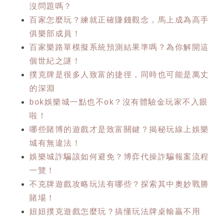
沒問題嗎？
百家怎麼玩？練就正確賺錢觀念，馬上成為高手
俱樂部成員！
百家樂路單模擬系統預測結果準嗎？為你解開這
個世紀之謎！
撲克牌是很多人致富的捷徑，同時也可能是萬丈
的深淵
bok娛樂城一點也不ok？沒有體驗金玩家不入眼
啦！
哪些賭博的遊戲才是致富關鍵？揭秘玩線上娛樂
城有無違法！
娛樂城詐騙該如何避免？博弈代操詐騙報案流程
一覽！
不克牌遊戲攻略玩法有哪些？探索其中奧妙戰勝
賭場！
妞妞撲克遊戲怎麼玩？搞懂玩法牌桌輸贏不用