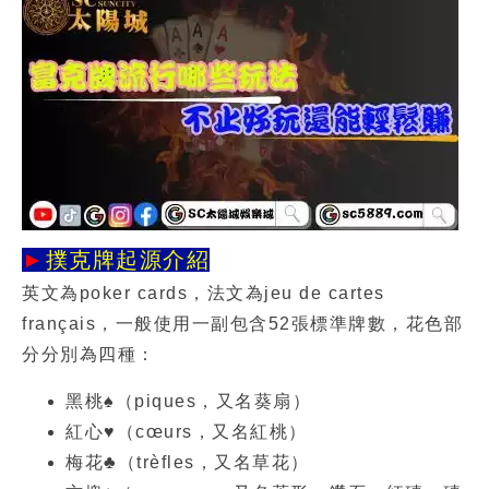
►
撲克牌起源介紹
英文為poker cards，法文為jeu de cartes
français，一般使用一副包含52張標準牌數，花色部
分分別為四種：
黑桃♠（piques，又名葵扇）
紅心♥（cœurs，又名紅桃）
梅花♣（trèfles，又名草花）