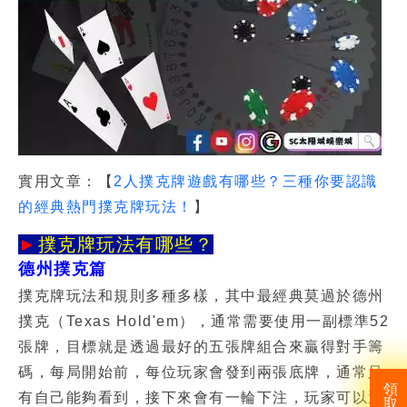
實用文章：【
2人撲克牌遊戲有哪些？三種你要認識
的經典熱門撲克牌玩法！
】
►
撲克牌玩法有哪些？
德州撲克篇
撲克牌玩法和規則多種多樣，其中最經典莫過於德州
撲克（Texas Hold'em），通常需要使用一副標準52
張牌，目標就是透過最好的五張牌組合來贏得對手籌
碼，每局開始前，每位玩家會發到兩張底牌，通常只
領
有自己能夠看到，接下來會有一輪下注，玩家可以選
取