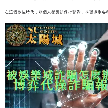
在這個數位時代，每個人都應該保持警覺，學習識別各