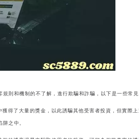
弈規則和機制的不了解，進行欺騙和詐騙，以下是一些常見
中獲得了大量的獎金，以此誘騙其他受害者投資，但實際上
陷阱之中。