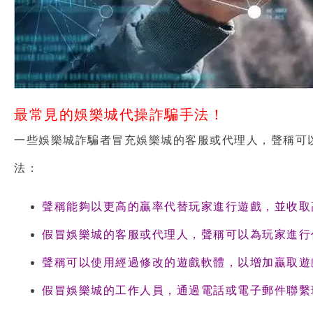
最常見的娛樂城代操詐騙手法！
一些娛樂城詐騙者冒充娛樂城的客服或代理人，聲稱可
法：
聲稱能夠以更高的贏率代替玩家進行遊戲，並收取
假冒娛樂城的客服或代理人，聲稱可以為玩家進行
聲稱可以使用經過修改的遊戲軟體，以增加贏取遊
假冒娛樂城的工作人員，通過電話或電子郵件聯繫