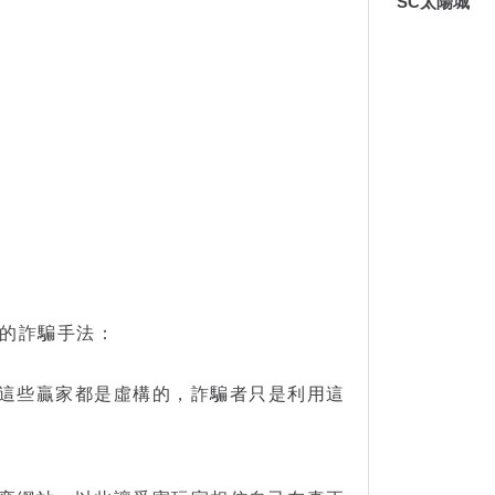
SC太陽城
的詐騙手法：
這些贏家都是虛構的，詐騙者只是利用這