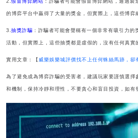
2.
假冒博弈網站
：詐騙者可能會假冒博弈網站，通過製
的博弈平台中贏得了大量的獎金，但實際上，這些博弈
3.
抽獎詐騙
：詐騙者可能會聲稱有一個非常有吸引力的
活動，但實際上，這些抽獎都是虛假的，沒有任何真實
實用文章：【
威樂娛樂城評價找不上任何蛛絲馬跡，卻
為了避免成為博弈詐騙的受害者，建議玩家要謹慎選擇
和機制，保持冷靜和理性，不要貪心和盲目投資，如有