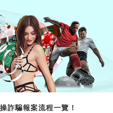
操詐騙報案流程一覽！