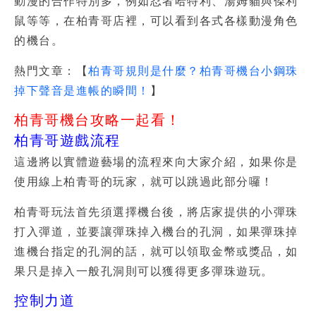
動漫的合作特別多，例如忍者哈特利、湯姆貓與傑利
鼠等等，在柏青哥店裡，可以看到各式各樣動漫角色
的機台。
熱門文章：【
柏青哥規則是什麼？柏青哥機台小鋼珠
掉下聲音是進帳的瞬間！
】
柏青哥機台攻略一起看！
柏青哥遊戲流程
這邊將以實體遊藝場的流程來向大家介紹，如果你是
使用線上柏青哥的玩家，就可以跳過此部分囉！
柏青哥玩法首先須選擇機台後，將店家提供的小彈珠
打入彈道，並要讓彈珠掉入機台的孔洞，如果彈珠掉
進機台指定的孔洞的話，就可以領取金幣或獎品，如
果只是掉入一般孔洞則可以獲得更多彈珠遊玩。
控制力道