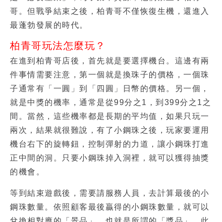
哥。但戰爭結束之後，柏青哥不僅恢復生機，還進入
最蓬勃發展的時代。
柏青哥玩法怎麼玩？
在進到柏青哥店後，首先就是要選擇機台。這邊有兩
件事情需要注意，第一個就是換珠子的價格，一個珠
子通常有「一圓」到「四圓」日幣的價格。另一個，
就是中獎的機率，通常是從99分之1，到399分之1之
間。當然，這些機率都是長期的平均值，如果只玩一
兩次，結果就很難說，有了小鋼珠之後，玩家要運用
機台右下的旋轉鈕，控制彈射的力道，讓小鋼珠打進
正中間的洞。只要小鋼珠掉入洞裡，就可以獲得抽獎
的機會。
等到結束遊戲後，需要請服務人員，去計算最後的小
鋼珠數量。依照顧客最後贏得的小鋼珠數量，就可以
兌換相對應的「景品」，也就是所謂的「獎品」。此