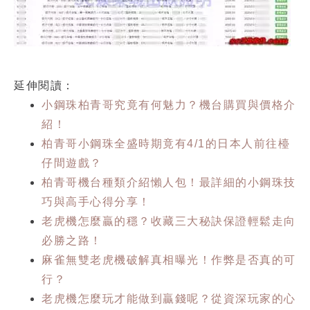
延伸閱讀：
小鋼珠柏青哥究竟有何魅力？機台購買與價格介
紹！
柏青哥小鋼珠全盛時期竟有4/1的日本人前往檯
仔間遊戲？
柏青哥機台種類介紹懶人包！最詳細的小鋼珠技
巧與高手心得分享！
老虎機怎麼贏的穩？收藏三大秘訣保證輕鬆走向
必勝之路！
麻雀無雙老虎機破解真相曝光！作弊是否真的可
行？
老虎機怎麼玩才能做到贏錢呢？從資深玩家的心