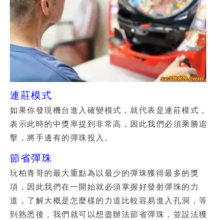
連莊模式
如果你發現機台進入確變模式，就代表是連莊模式，
表示此時的中獎率提到非常高，因此我們必須乘勝追
擊，將手邊有的彈珠投入。
節省彈珠
玩柏青哥的最大重點為以最少的彈珠獲得最多的獎
項，因此我們在一開始就必須掌握好發射彈珠的力
道，了解大概是怎麼樣的力道比較容易進入孔洞，等
到熟悉後，我們就可以想盡辦法節省彈珠，並設法獲