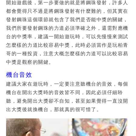
開始遊戲後，第一步要做的就是將鋼珠發射，許多人
都會覺得只不過是將鋼珠發射有什麼難的，但其實在
發射鋼珠這個環節就包含了我們是否能中獎的關鍵，
我們所要發射鋼珠的力道必須準確之外，還需對應機
台的中獎率，建議一開始遊玩時，可以先慢慢來測試
怎麼樣的力道比較容易中獎，此時必須當作是玩柏青
哥的一種投資，注意大概怎麼樣的力道可以比較容易
中獎是觀察的關鍵。
機台音效
建議大家在遊玩時，一定要注意聽機台的音效，每個
機台在開出大獎時的音效皆不同，因此必須仔細聆
聽，避免開出大獎卻不自知，甚至如果覺得一直沒開
出大獎後就換機台，那就真的很可惜了。