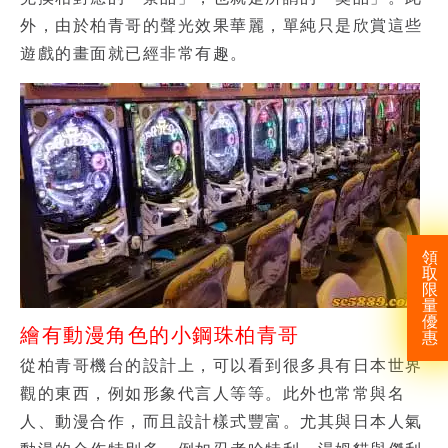
外，由於柏青哥的聲光效果華麗，單純只是欣賞這些
遊戲的畫面就已經非常有趣。
領
取
限
量
優
繪有動漫角色的小鋼珠柏青哥
惠
從柏青哥機台的設計上，可以看到很多具有日本世界
觀的東西，例如形象代言人等等。此外也常常與名
人、動漫合作，而且設計樣式豐富。尤其與日本人氣