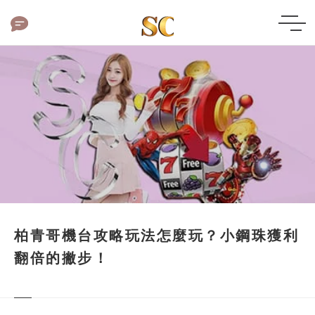
柏青哥機台攻略玩法怎麼玩？小鋼珠獲利
翻倍的撇步！