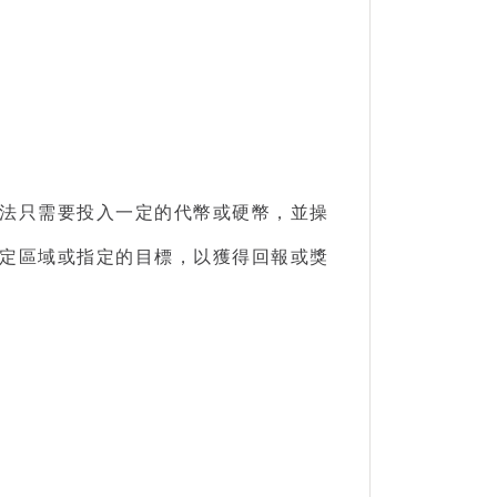
法只需要投入一定的代幣或硬幣，並操
定區域或指定的目標，以獲得回報或獎