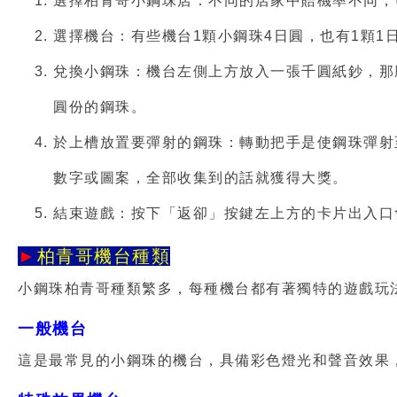
選擇
柏青哥小鋼珠
店：不同的店家中賠機率不同，
選擇機台：有些機台1顆小鋼珠4日圓，也有1顆
兌換小鋼珠：機台左側上方放入一張千圓紙鈔，那麼
圓份的鋼珠。
於上槽放置要彈射的鋼珠：轉動把手是使鋼珠彈射
數字或圖案，全部收集到的話就獲得大獎。
結束遊戲：按下「返卻」按鍵左上方的卡片出入口
►
柏青哥機台種類
小鋼珠柏青哥
種類繁多，每種機台都有著獨特的遊戲玩
一般機台
這是最常見的小鋼珠的機台，具備彩色燈光和聲音效果