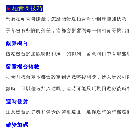
►
柏青哥技巧
想要在
帕青哥
賺錢，怎麼能錯過
柏青哥小鋼珠
賺錢技巧
子都會有些許的落差，這都會影響到每一個柏青哥機台
觀察機台
觀察機台的遊戲特點和洞口的排列，留意洞口中有哪些
留意機台轉數
柏青哥機台基本都會設定到達幾轉後開獎，所以玩家可
數時，可以儘速加入遊戲，這時可能只玩幾回遊戲後就
適時發射
注意機台的節奏和彈珠的彈射速度，選擇適時的時機發
確變加碼