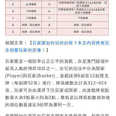
相關文章：【
百家樂如何玩得好呢？本文內容將會完
全顛覆玩家的想像！
】
百家樂是一個賠率公正公平的遊戲，亦是澳門賭場中
超高人氣的博弈項目之一。在它的玩法中分為閒家
(Player)與莊家(Banker)，遊戲採用6副至12副撲克
牌（每副牌52張）進行，牌張總數合計為312~624
張，玩家可自由選擇下注莊家或閒家，此遊戲牌面點
數最大為9點最小則為0點，勝負是以牌面點數相加後
的個位數最接近9的即為勝利一方。
遊戲開始由荷官向莊家及閒家各發兩張牌，前面這四