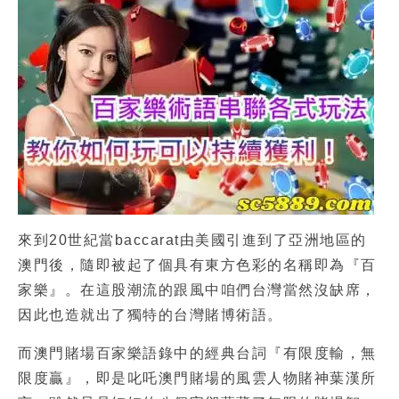
來到20世紀當baccarat由美國引進到了亞洲地區的
澳門後，隨即被起了個具有東方色彩的名稱即為『百
家樂』。在這股潮流的跟風中咱們台灣當然沒缺席，
因此也造就出了獨特的
台灣賭博術語
。
而澳門賭場
百家樂語錄
中的經典台詞『有限度輸，無
限度贏』，即是叱吒澳門賭場的風雲人物賭神葉漢所