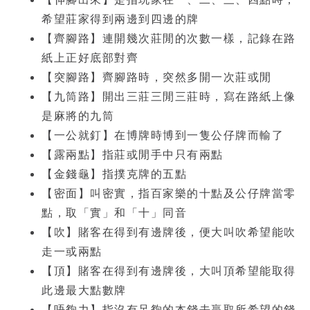
希望莊家得到兩邊到四邊的牌
【齊腳路】連開幾次莊閒的次數一樣，記錄在路
紙上正好底部對齊
【突腳路】齊腳路時，突然多開一次莊或閒
【九筒路】開出三莊三閒三莊時，寫在路紙上像
是麻將的九筒
【一公就釘】在博牌時博到一隻公仔牌而輸了
【露兩點】指莊或閒手中只有兩點
【金錢龜】指撲克牌的五點
【密面】叫密實，指百家樂的十點及公仔牌當零
點，取「實」和「十」同音
【吹】賭客在得到有邊牌後，便大叫吹希望能吹
走一或兩點
【頂】賭客在得到有邊牌後，大叫頂希望能取得
此邊最大點數牌
【唔夠力】指沒有足夠的本錢去贏取所希望的錢