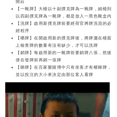
開莊
【一靴牌】大檯以十副撲克牌為一靴牌，細檯則
以四副撲克牌為一靴牌，都是放入一黑色靴盒內
【洗牌】啟用新撲克牌前要經荷官將牌洗混的必
經程序
【哂牌】在開啟用新的撲克牌後，將牌灑在檯面
上檢查牌的數量有沒有缺少，才可以洗牌
【銷牌】每啟用新的一靴牌前要銷牌八張，然後
便在發牌前再銷一張牌
【睇牌】在百家樂賭博中只有坐客才有權睇牌，
並以投注的大小來決定由那位客人看牌