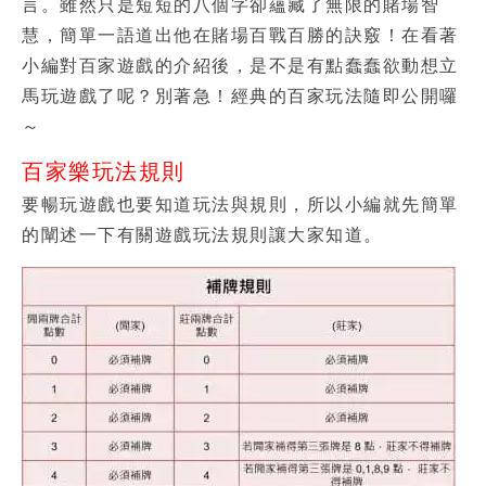
言。雖然只是短短的八個字卻蘊藏了無限的賭場智
慧，簡單一語道出他在賭場百戰百勝的訣竅！在看著
小編對百家遊戲的介紹後，是不是有點蠢蠢欲動想立
馬玩遊戲了呢？別著急！經典的百家玩法隨即公開囉
～
百家樂玩法規則
要暢玩遊戲也要知道玩法與規則，所以小編就先簡單
的闡述一下有關遊戲玩法規則讓大家知道。