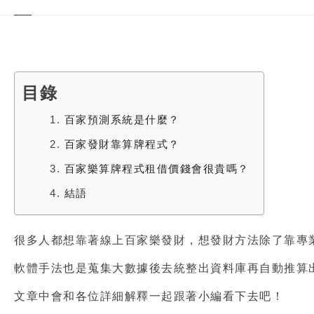
目錄
1.
百家預測系統是什麼？
2.
百家發財靠算牌程式？
3.
百家樂算牌程式租借價錢會很貴嗎？
4.
結語
很多人都想靠著線上百家樂發財，想發財方法除了靠專
軟體手法也是蒐集大數據後去統整出資料庫再自動推算
文章中會和各位詳細解釋一起跟著小編看下去吧！