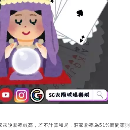
來說勝率較高，若不計算和局，莊家勝率為51%而閒家則