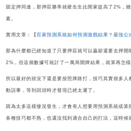
固定押同邊，那押莊勝率就硬生生比閒家提高了2%，雖
素。
實用文章：【
百家預測系統如何預測遊戲結果？最強公
那為什麼都已經知道了只要押莊就可以贏卻還要去押閒
2%，但這個數據可統計了一萬局開牌結果，就算再怎
所以最好的狀況下還是要按照牌路打，技巧其實很多人
動誤事，等到回頭時才發現已經太遲了。
因為太多這樣慘況發生，才會有人想要用預測系統或算
各種技巧都不熟，也還沒找到適合自己的打法，這時候