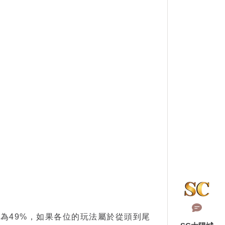
為49%，如果各位的玩法屬於從頭到尾