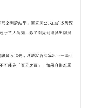
0局之開牌結果，而算牌公式由許多資深
超乎常人認知，除了剛提到運算出牌局
資訊輸入進去，系統就會演算出下一局可
不可能為「百分之百」，如果真那麼厲