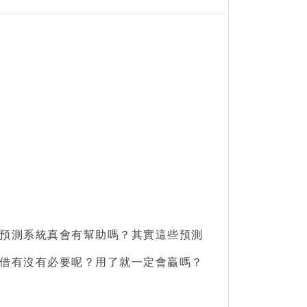
預測系統真會有幫助嗎？其實這些預測
借有沒有必要呢？用了就一定會贏嗎？