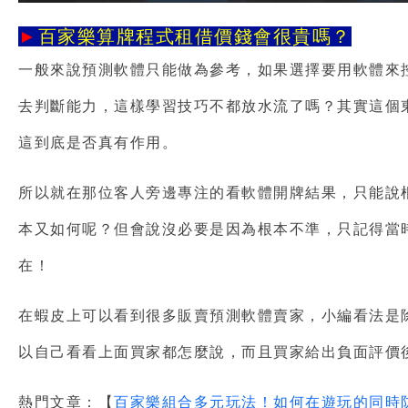
►
百家樂算牌程式租借價錢會很貴嗎？
一般來說預測軟體只能做為參考，如果選擇要用軟體來
去判斷能力，這樣學習技巧不都放水流了嗎？其實這個
這到底是否真有作用。
所以就在那位客人旁邊專注的看軟體開牌結果，只能說根
本又如何呢？但會說沒必要是因為根本不準，只記得當
在！
在蝦皮上可以看到很多販賣預測軟體賣家，小編看法是
以自己看看上面買家都怎麼說，而且買家給出負面評價
熱門文章：【
百家樂組合多元玩法！如何在遊玩的同時