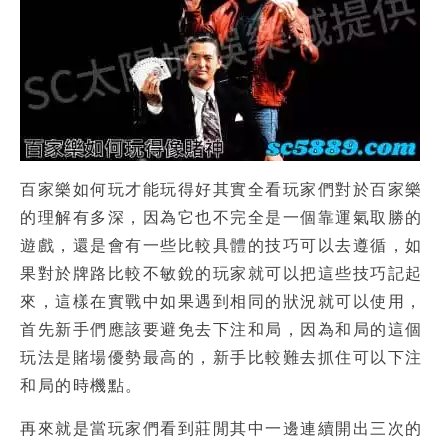
百家樂如何玩才能玩得好其實全看玩家們對於百家樂
的理解有多深，因為它也不完全是一個靠運氣取勝的
遊戲，還是會有一些比較具體的技巧可以去遵循，如
果對於牌路比較不敏銳的玩家就可以把這些技巧記起
來，這樣在實戰中如果遇到相同的狀況就可以使用，
首先新手們應該要避免去下注和局，因為和局的這個
玩法是賭場優勢最高的，新手比較難去抓住可以下注
和局的時機點。
再來就是當玩家們看到莊閒其中一邊連續開出三次的