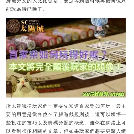
身無分文的人比比皆是，要是等到這時候再後悔也只
能說為時已晚了。
所以建議準玩家們一定要先知道百家樂如何玩，最主
要的用意是當各位在了解遊戲規則後，還可以領悟一
些投注的技巧以及籌碼分配的概念。雖然在網路上可
以看到很多相關的文章，但如果玩家們想要更深入鑽