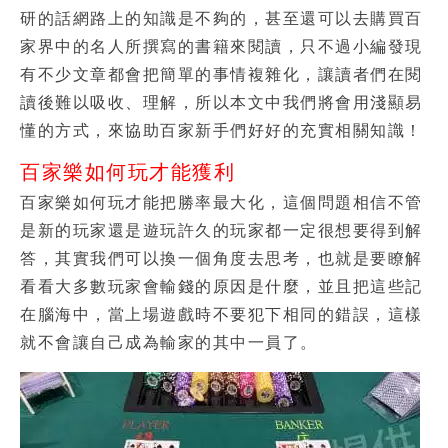
研的話網路上的知識是不夠的，甚至還可以去購買百
家界中的名人所撰寫的書籍來閱讀，只不過小編發現
有不少文章都會把簡單的事情複雜化，讓讀者們在閱
讀後難以吸收、理解，所以本文中我們將會用淺顯易
懂的方式，來協助百家新手們好好的充實相關知識！
百家樂如何玩才能獲利
百家樂如何玩才能把勝率最大化，這個問題相信不管
是新的玩家還是遊玩許久的玩家都一定很想要得到解
答，其實我們可以換一個角度去思考，也就是要瞭解
看看大多數玩家會輸錢的原因是什麼，並且把這些記
在腦海中，當上場遊戲時不要犯下相同的錯誤，這樣
就不會讓自己成為輸家的其中一員了。