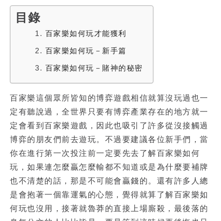
目錄
1.
百家樂如何玩才能獲利
2.
百家樂如何玩－新手篇
3.
百家樂如何玩－賭神的秘密
百家樂
這個眾所皆知的博弈遊戲相信就算沒玩過也一
定有聽說過，全世界只要有博弈產業存在的地方就一
定會看到百家樂遊戲，因此也吸引了許多從沒接觸過
博弈的朋友們前去遊玩。不過要建議各位新手們，當
你在進行第一次投注前一定要先去了解
百家樂如何
玩
，如果連怎麼贏怎麼輸都不知道或是為什麼要補牌
也不清楚的話，那是不可能會贏錢的。還有許多人總
是會抱著一個靠運氣的心態，覺得就算了解百家樂如
何玩也沒用，接著就魯莽的直接上場廝殺，最後落的