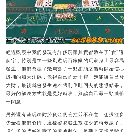
經過觀察中我們發現有許多玩家其實都敗在了"貪"這
個字，特別是在一些剛遊玩百家樂的玩家身上最容易
發生，他們會贏了幾局嘗了一點甜頭之後就開始信心
爆棚的加大注碼，覺得自己的新手運一定能讓自己發
大財，最後就會發生連本帶利倒吐回去的悲慘結果，
最好的解決方式就是見好就收，別讓自己贏一顆糖輸
一間廠。
另外還有些玩家對於資金的管控並不在意，想投注多
少全看他們心情，這樣容易發生投注少的時候贏了，
投注多的時候卻輸了的尷尬狀況，長期下來也是輸多