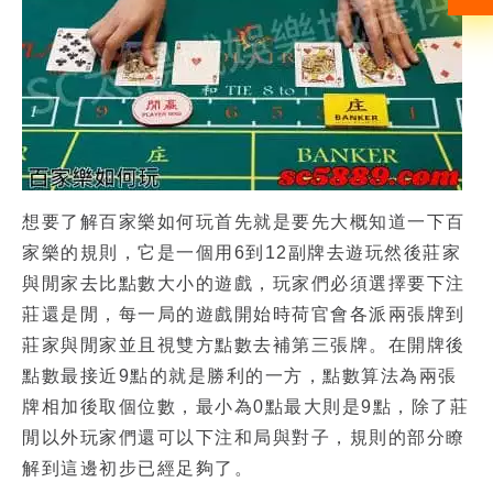
想要了解百家樂如何玩首先就是要先大概知道一下百
家樂的規則，它是一個用6到12副牌去遊玩然後莊家
與閒家去比點數大小的遊戲，玩家們必須選擇要下注
莊還是閒，每一局的遊戲開始時荷官會各派兩張牌到
莊家與閒家並且視雙方點數去補第三張牌。在開牌後
點數最接近9點的就是勝利的一方，點數算法為兩張
牌相加後取個位數，最小為0點最大則是9點，除了莊
閒以外玩家們還可以下注和局與對子，規則的部分瞭
解到這邊初步已經足夠了。