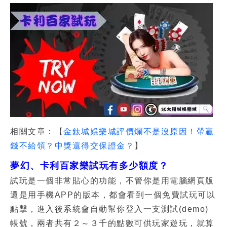
相關文章：【
金鈦城娛樂城評價爛不是沒原因！帶贏
錢不給領？中獎還得交保證金？
】
夢幻、卡利百家樂試玩有多少額度？
試玩是一個非常貼心的功能，不管你是用電腦網頁版
還是用手機APP的版本，都會看到一個免費試玩可以
點擊，進入後系統會自動幫你登入一支測試(demo)
帳號，兩者共有２～３千的點數可供玩家遊玩，就算