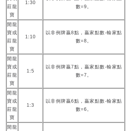
1:30
莊龍
數=9。
寶
閒龍
寶或
以非例牌贏8點，贏家點數-輸家點
1:10
莊龍
數=8。
寶
閒龍
寶或
以非例牌贏7點，贏家點數-輸家點
1:5
莊龍
數=7。
寶
閒龍
寶或
以非例牌贏6點，贏家點數-輸家點
1:3
莊龍
數=6。
寶
閒龍