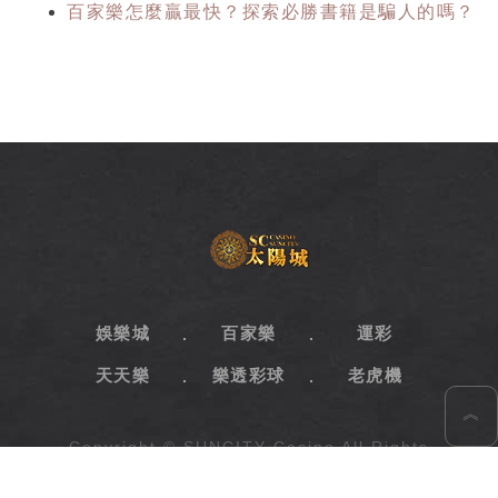
百家樂怎麼贏最快？探索必勝書籍是騙人的嗎？
SC
太
陽
城
娛
樂
娛樂城
百家樂
運彩
城
天天樂
樂透彩球
老虎機
︽
Copyright © SUNCITY Casino All Rights
Reserved.