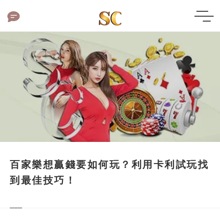
百家樂想贏錢要如何玩？利用卡利試玩找
到最佳技巧！