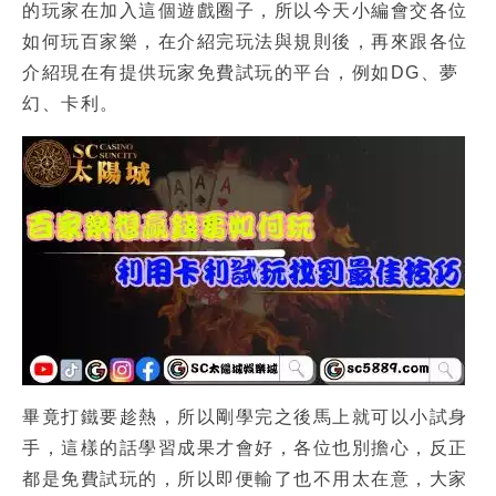
的玩家在加入這個遊戲圈子，所以今天小編會交各位
如何玩百家樂
，在介紹完玩法與規則後，再來跟各位
介紹現在有提供玩家免費試玩的平台，例如DG、夢
幻、卡利。
畢竟打鐵要趁熱，所以剛學完之後馬上就可以小試身
手，這樣的話學習成果才會好，各位也別擔心，反正
都是免費試玩的，所以即便輸了也不用太在意，大家