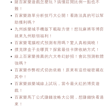
賭百家樂遊戲怎麼玩？搞懂莊閒比例一點也不
難！
百家樂路單分析技巧大公開！看路法真的可以幫
助獲利嗎？
九州娛樂城手機版下載敲方便！想玩麻將等博弈
就來九州順領福利！
百家樂電腦程式預測有用嗎？驚人真相揭曉！
撲克牌盒子去哪買？探索最佳卡牌收納方式！
線上百家樂推薦的六大奇幻妙招！會比預測軟體
強嗎？
百家樂作弊程式切勿依賴！原來有這些秘密藏在
其中！
百家樂娛樂城線上試玩，當今最火紅的博奕遊
戲！
百家樂馬丁公式賺錢攻略大公開，想賺錢快看過
來！