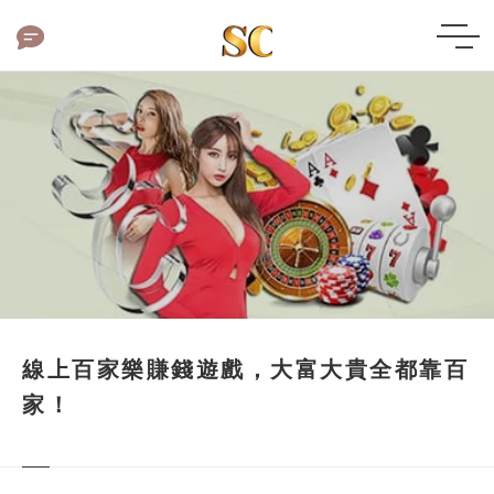
線上百家樂賺錢遊戲，大富大貴全都靠百
家！