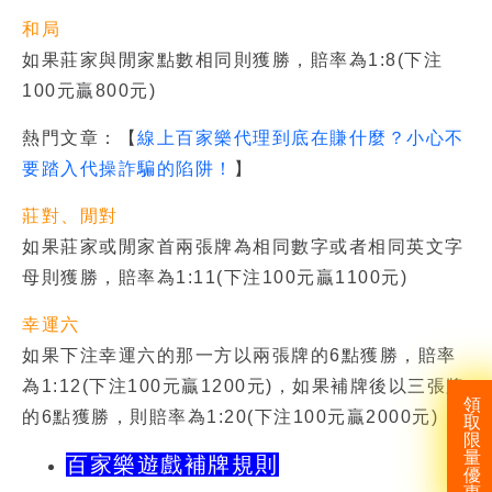
和局
如果莊家與閒家點數相同則獲勝，賠率為1:8(下注
100元贏800元)
熱門文章：【
線上百家樂代理到底在賺什麼？小心不
要踏入代操詐騙的陷阱！
】
莊對、閒對
如果莊家或閒家首兩張牌為相同數字或者相同英文字
母則獲勝，賠率為1:11(下注100元贏1100元)
幸運六
如果下注幸運六的那一方以兩張牌的6點獲勝，賠率
為1:12(下注100元贏1200元)，如果補牌後以三張牌
領
的6點獲勝，則賠率為1:20(下注100元贏2000元)
取
限
量
百家樂遊戲補牌規則
優