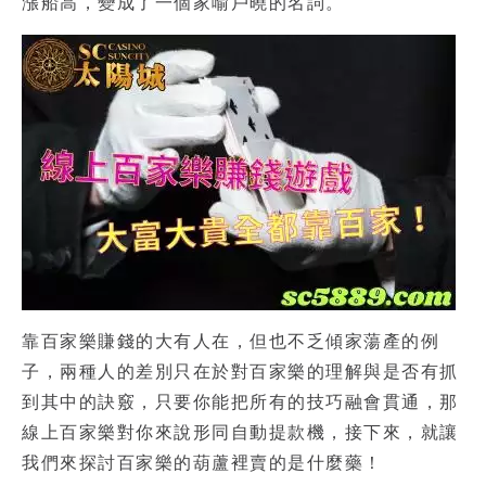
漲船高，變成了一個家喻戶曉的名詞。
靠
百家樂賺錢
的大有人在，但也不乏傾家蕩產的例
子，兩種人的差別只在於對百家樂的理解與是否有抓
到其中的訣竅，只要你能把所有的技巧融會貫通，那
線上百家樂對你來說形同自動提款機，接下來，就讓
我們來探討百家樂的葫蘆裡賣的是什麼藥！