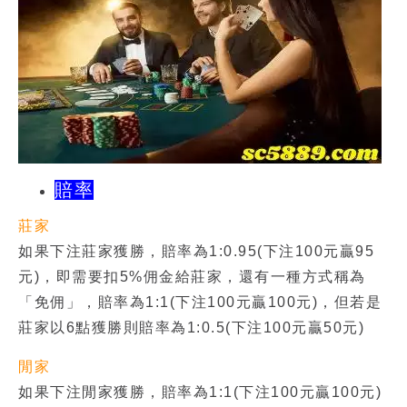
賠率
莊家
如果下注莊家獲勝，賠率為1:0.95(下注100元贏95
元)，即需要扣5%佣金給莊家，還有一種方式稱為
「免佣」，賠率為1:1(下注100元贏100元)，但若是
莊家以6點獲勝則賠率為1:0.5(下注100元贏50元)
閒家
如果下注閒家獲勝，賠率為1:1(下注100元贏100元)