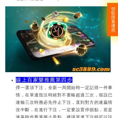
領
取
限
量
優
惠
線上百家樂推薦第四步
擇一選項下注，全新一局開始時一定記得一件事
情，在單邊投注時絕對不要輸超過三次，假設已
連輸三次時務必先停止下注，直到對方的連贏情
況中斷，在進行下注，一定要設置停損點，若是
連贏時也要掌握止盈點，建議單邊下注時可以設