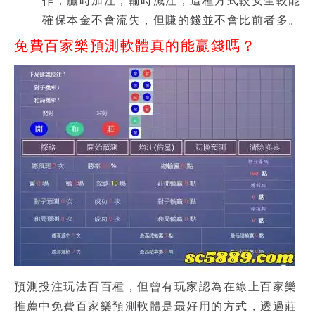
作，贏時加注，輸時減注，這種方式較安全較能
確保本金不會流失，但賺的錢並不會比前者多。
免費百家樂預測軟體真的能贏錢嗎？
預測投注玩法百百種，但曾有玩家認為在線上百家樂
推薦中免費百家樂預測軟體是最好用的方式，透過莊