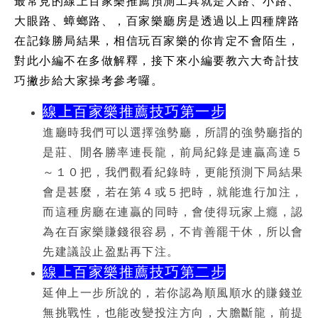
最常見的線上百家樂推薦預測工具就是大路、小路、
大眼路、蟑螂路、，百家樂廳房是透過以上四種牌路
在記錄勝局結果，相信玩百家樂的你肯定不會陌生，
對此小編不在多做解釋，接下來小編要教六大奇計技
巧撇步給大家操考參考囉。
線上百家樂推薦技巧第一步
進廳時我們可以選擇強勢廳，所謂的強勢廳指的
是莊、閒各勝率連長龍，前局紀錄是連贏高達５
～１０把，我們觀看紀錄時，更能預測下局結果
會是甚麼，若在第４或５把時，就能進行加注，
而這種房廳在連贏的同時，會使得玩家上癮，認
為在百家樂賺錢很容易，不肯善罷干休，所以會
先建議設止盈點再下注。
線上百家樂推薦技巧第二步
延伸上一步所說的，若你認為順風順水的賺錢並
無挑戰性，也能改變投注方向，大膽斷龍，前提