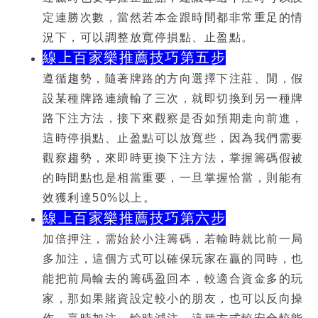
定連勝次數，當然若本金跟時間都非常重足的情
況下，可以調整放寬停損點、止盈點。
線上百家樂推薦技巧第五步
遵循趨勢，隨著牌路的方向選擇下注莊、閒，假
設某種牌路連續輸了三次，就即切換到另一種牌
路下注方法，接下來觀察是否如預期走向前進，
這時停損點、止盈點可以放寬些，因為我們需要
觀察趨勢，來即時更換下注方法，掌握籌碼假被
的時間點也是相當重要，一旦掌握恰當，則能有
效獲利達50%以上。
線上百家樂推薦技巧第六步
加倍押注，需始於小注籌碼，若輸時就比前一局
多加注，這個方式可以確保玩家在贏的同時，也
能把前局輸去的籌碼盈回本，較適合資金多的玩
家，那如果賭資設定較小的朋友，也可以反向操