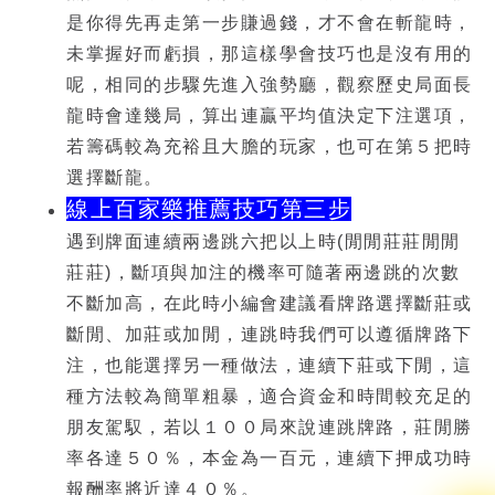
是你得先再走第一步賺過錢，才不會在斬龍時，
未掌握好而虧損，那這樣學會技巧也是沒有用的
呢，相同的步驟先進入強勢廳，觀察歷史局面長
龍時會達幾局，算出連贏平均值決定下注選項，
若籌碼較為充裕且大膽的玩家，也可在第５把時
選擇斷龍。
線上百家樂推薦技巧第三步
遇到牌面連續兩邊跳六把以上時(閒閒莊莊閒閒
莊莊)，斷項與加注的機率可隨著兩邊跳的次數
不斷加高，在此時小編會建議看牌路選擇斷莊或
斷閒、加莊或加閒，連跳時我們可以遵循牌路下
注，也能選擇另一種做法，連續下莊或下閒，這
種方法較為簡單粗暴，適合資金和時間較充足的
朋友駕馭，若以１００局來說連跳牌路，莊閒勝
率各達５０％，本金為一百元，連續下押成功時
報酬率將近達４０％。