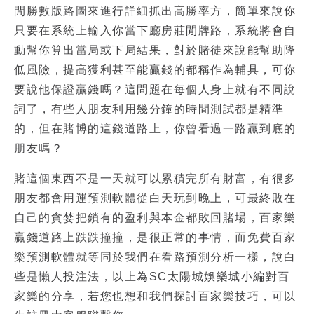
閒勝數版路圖來進行詳細抓出高勝率方，簡單來說你
只要在系統上輸入你當下廳房莊閒牌路，系統將會自
動幫你算出當局或下局結果，對於賭徒來說能幫助降
低風險，提高獲利甚至能贏錢的都稱作為輔具，可你
要說他保證贏錢嗎？這問題在每個人身上就有不同說
詞了，有些人朋友利用幾分鐘的時間測試都是精準
的，但在賭博的這錢道路上，你曾看過一路贏到底的
朋友嗎？
賭這個東西不是一天就可以累積完所有財富，有很多
朋友都會用運預測軟體從白天玩到晚上，可最終敗在
自己的貪婪把鎖有的盈利與本金都敗回賭場，百家樂
贏錢道路上跌跌撞撞，是很正常的事情，而免費百家
樂預測軟體就等同於我們在看路預測分析一樣，說白
些是懶人投注法，以上為SC太陽城娛樂城小編對百
家樂的分享，若您也想和我們探討百家樂技巧，可以