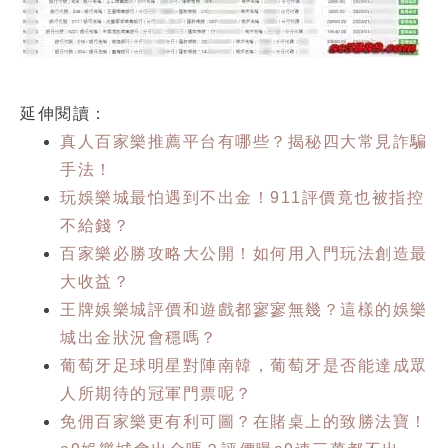
延伸閱讀：
真人百家樂推薦平台有哪些？揭秘四大常見詐騙
手法！
玩娛樂城最怕遇到不出金！911評價竟也被指控
不給錢？
百家樂必勝攻略大公開！如何用入門玩法創造最
大收益？
王牌娛樂城評價和遊戲都寥寥無幾？這樣的娛樂
城出金狀況會穩嗎？
葡萄牙足球明星對陣南韓，葡萄牙是否能達成眾
人所期待的冠軍門票呢？
免佣百家樂更有利可圖？在賭桌上的致勝法寶！