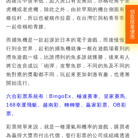
因賭注中獎率低，如入虎口有去無回，亦稱吃角子老
虎機或老虎機，除此之外，由於早期的機台側面有一
領
取
條拉杆，所以也被稱作拉霸，在台灣它與柏青哥常在
限
量
一起俗稱柏青嫂。
優
惠
而捕魚機是一款起源於日本的電子遊戲，而後慢慢流
行到全世界，起初的捕魚機就像一般在遊戲場看到的
撈魚遊戲一樣，比誰撈到的魚多誰就獲勝，後來有人
將它改良成以「砲彈」攻擊魚群，不同的魚及不同的
炮對應的獎勵都不同，玩起來更加刺激有趣，也逐漸
開始流行。
六合彩票系統有：BingoEx、極速賽車、皇家賽馬、
168幸運飛艇、越南彩、轉轉樂、贏家彩票、OB彩
票。
彩票簡單來說，就是⼀種運氣和機率的遊戲，購買者
為贏得⼤獎⽽付出代價，發⾏彩票的公司或組織透過