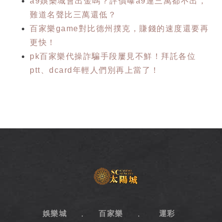
a9娛樂城會出金嗎？評價曝a9連三萬都不出，
難道名聲比三萬還低？
百家樂game對比德州撲克，賺錢的速度還要再
更快！
pk百家樂代操詐騙手段屢見不鮮！拜託各位
ptt、dcard年輕人們別再上當了！
SC
太
陽
城
娛
樂
娛樂城
百家樂
運彩
城