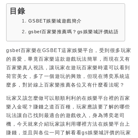
目錄
1.
GSBET娛樂城遊戲簡介
2.
gsbet百家樂推薦嗎？gs娛樂城評價結語
gsbet百家樂
在
GSBET
這家娛樂平台，受到很多玩家
的喜愛，畢竟百家樂這款遊戲玩法簡單，而現在又有
百家樂真人視訊，讓玩家在遊玩百家樂時還可以看到
荷官美女，多了一個遊玩的興致，但現在博奕系統這
麼多，對於
線上百家樂推薦
各位又有什麼看法呢？
玩家又該怎麼做可以順順利利的在娛樂平台裡的
百家
樂入金
呢？賺錢之道百百種，玩家應該要了解的哪些
玩法讓自己找到最適合的遊戲收入，身為博奕老司
機，今天就來介紹玩家該利用哪裡方法在娛樂平台上
賺錢，並且與各位一同了解看看
gs娛樂城評價
的玩家