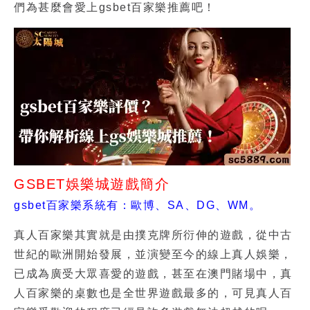
們為甚麼會愛上
gsbet百家樂推薦
吧！
GSBET娛樂城遊戲簡介
gsbet百家樂系統有：歐博、SA、DG、WM。
真人百家樂其實就是由撲克牌所衍伸的遊戲，從中古
世紀的歐洲開始發展，並演變至今的線上真人娛樂，
已成為廣受大眾喜愛的遊戲，甚至在澳門賭場中，真
人百家樂的桌數也是全世界遊戲最多的，可見真人百