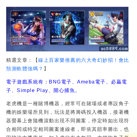
精選文章：【
線上百家樂推薦的六大奇幻妙招！會比
預測軟體強嗎？
】
電子遊戲系統有：BNG電子、Ameba電子、必贏電
子、Simple Play、開心捕魚。
老虎機是一種賭博機器，經常可在賭場或者專設角子
機的娛樂場所見到，玩法是將籌碼投入機器，接著機
器螢幕上會隨機滾動出現不同圖案，停定時如出現符
合相同或特定相同圖案連線者，即依其賠率勝出，也