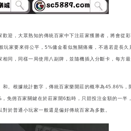
家歡迎，大眾熟知的傳統百家中下注莊家獲勝者，將會從彩
一般玩家要來得公平，5%傭金看似無關痛癢，不過若是長久
家相同，同樣一局使用八副牌，並隨機插入分斷卡，每方最
根據統計數字，傳統百家樂開莊的概率為45.86%，開閒概
4.36%，免佣百家關鍵在於莊家開6點時，只賠投注金額的一
所以對於普通小玩家一般還是偏好傳統百家為多數。