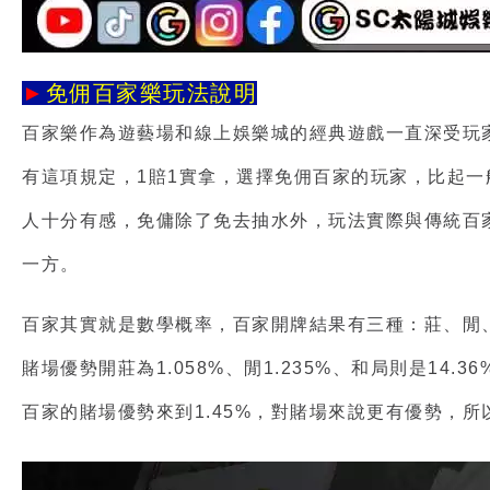
►
免佣百家樂玩法說明
百家樂作為遊藝場和線上娛樂城的經典遊戲一直深受玩
有這項規定，1賠1實拿，選擇免佣百家的玩家，比起
人十分有感，免傭除了免去抽水外，玩法實際與傳統百
一方。
百家其實就是數學概率，百家開牌結果有三種：莊、閒、和。
賭場優勢開莊為1.058%、閒1.235%、和局則是1
百家的賭場優勢來到1.45%，對賭場來說更有優勢，