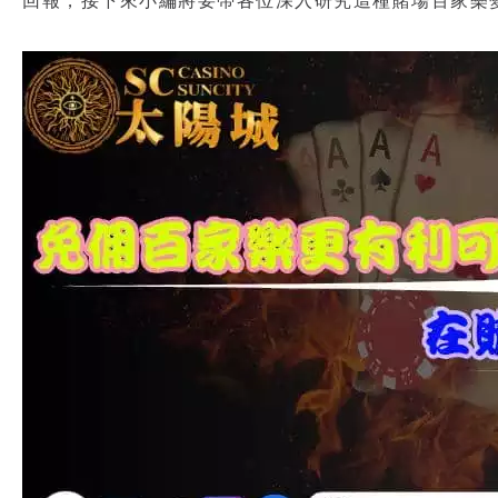
回報，接下來小編將要帶各位深入研究這種
賭場百家樂