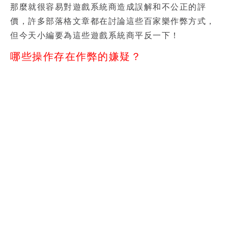
那麼就很容易對遊戲系統商造成誤解和不公正的評
價，許多部落格文章都在討論這些百家樂作弊方式，
但今天小編要為這些遊戲系統商平反一下！
哪些操作存在作弊的嫌疑？
遊戲進行的順暢程度