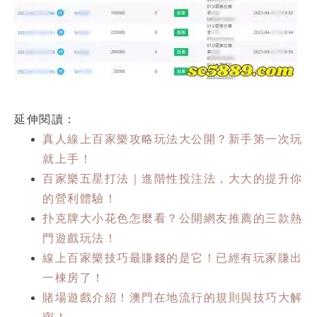
延伸閱讀：
真人線上百家樂攻略玩法大公開？新手第一次玩
就上手！
百家樂五星打法｜進階性投注法，大大的提升你
的營利體驗！
扑克牌大小花色怎麼看？公開網友推薦的三款熱
門遊戲玩法！
線上百家樂技巧最賺錢的是它！已經有玩家賺出
一棟房了！
賭場遊戲介紹！澳門在地流行的規則與技巧大解
密！
百家樂翻身計畫贏法、賺錢line群組？冒充老子
有錢代理騙小騙鼻子！
百家樂線上娛樂城，分析預測程式幫助玩家有系
統的投注！