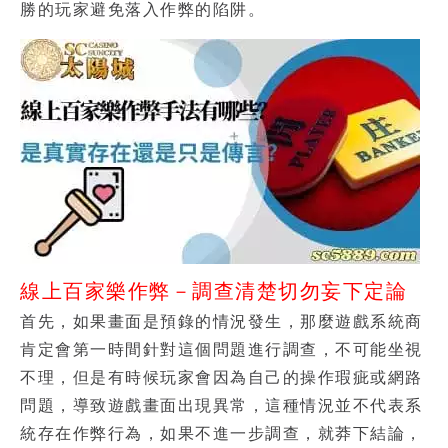
勝的玩家避免落入作弊的陷阱。
線上百家樂作弊－調查清楚切勿妄下定論
首先，如果畫面是預錄的情況發生，那麼遊戲系統商
肯定會第一時間針對這個問題進行調查，不可能坐視
不理，但是有時候玩家會因為自己的操作瑕疵或網路
問題，導致遊戲畫面出現異常，這種情況並不代表系
統存在作弊行為，如果不進一步調查，就莽下結論，