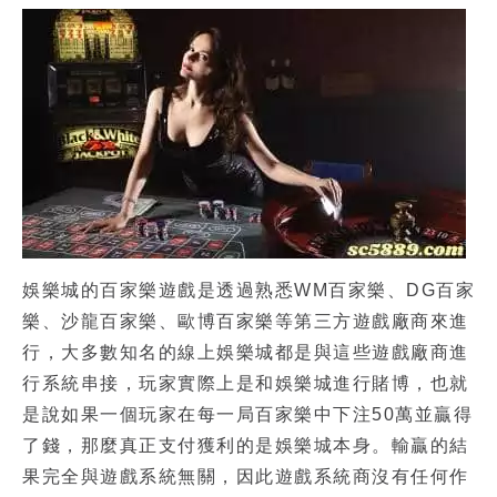
娛樂城的百家樂遊戲是透過熟悉WM百家樂、DG百家
樂、沙龍百家樂、歐博百家樂等第三方遊戲廠商來進
行，大多數知名的線上娛樂城都是與這些遊戲廠商進
行系統串接，玩家實際上是和娛樂城進行賭博，也就
是說如果一個玩家在每一局百家樂中下注50萬並贏得
了錢，那麼真正支付獲利的是娛樂城本身。輸贏的結
果完全與遊戲系統無關，因此遊戲系統商沒有任何作
弊的理由存在。
相較於實體賭場，線上百家樂遊戲更具備透明度，玩
家可以輕易地查詢歷史紀錄、遊戲規則等相關資訊，
而且在遊戲過程中不會受到其他玩家的影響，不用擔