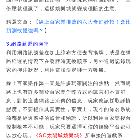
3.網路延遲的頻率
利用網路訊號差在加上綠布方便去背換牌，或是在網
路延遲的情況下在發牌時更換順序，另外通過記錄玩
家的押注狀況，利用電腦決定哪一方獲勝。
線上百家樂作弊
一直是許多玩家關注的焦點，然而網
路上也有許多關於
百家樂作弊方式
的謠言和不實消
息，對於這些網路上流傳的信息，玩家應該採取謹慎
態度，不要輕信其真實性，事實上，現今的知名系統
商都是經過嚴格的監管和驗證，所以利用
百家樂後台
控制
根本不可能，玩家只要選擇可信的娛樂平台都可
以放心玩，
《
SC太陽城娛樂城
》
所串接的遊戲系
統，皆為第三方公平公正的廠商，高品質的遊戲環境
讓你玩的安心贏的開心
SC太陽城娛樂城出金圖