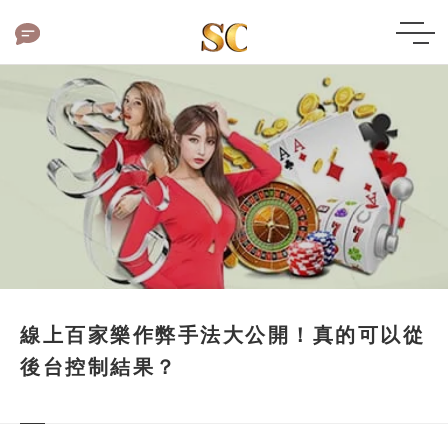
線上百家樂作弊手法大公開！真的可以從
後台控制結果？