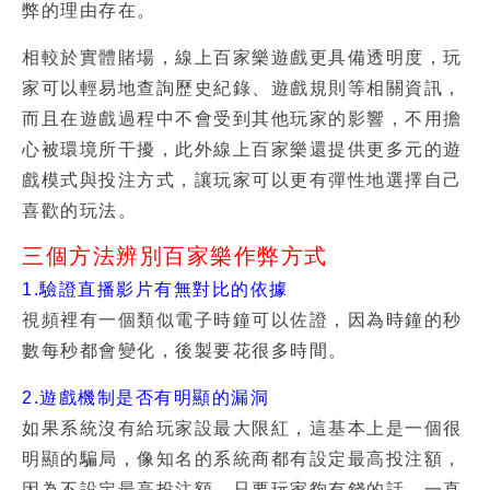
心被環境所干擾，此外線上百家樂還提供更多元的遊
戲模式與投注方式，讓玩家可以更有彈性地選擇自己
喜歡的玩法。
三個方法辨別百家樂作弊方式
1.驗證直播影片有無對比的依據
視頻裡有一個類似電子時鐘可以佐證，因為時鐘的秒
數每秒都會變化，後製要花很多時間。
2.遊戲機制是否有明顯的漏洞
如果系統沒有給玩家設最大限紅，這基本上是一個很
明顯的騙局，像知名的系統商都有設定最高投注額，
因為不設定最高投注額，只要玩家夠有錢的話，一直
倍壓就穩贏了，這樣娛樂城就變成穩賠的生意。
精選文章：【
線上百家樂推薦的六大奇幻妙招！會比
預測軟體強嗎？
】