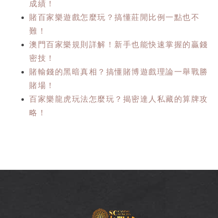
成績！
賭百家樂遊戲怎麼玩？搞懂莊閒比例一點也不
難！
澳門百家樂規則詳解！新手也能快速掌握的贏錢
密技！
賭輸錢的黑暗真相？搞懂賭博遊戲理論一舉戰勝
賭場！
百家樂龍虎玩法怎麼玩？揭密達人私藏的算牌攻
略！
SC
太