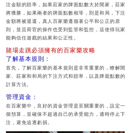
注金額的賠率，如果莊家的牌面點數大於閒家，莊家
將獲勝，如果兩者的牌面點數相等，則是和局，下注
金額將被退還，真人百家樂遵循著公平和公正的原
則，並且荷官的操作也受到監管和監控，這使得玩家
能夠信任遊戲的結果和公正性。
賭場走跳必須擁有的百家樂攻略
了解基本規則：
首先，了解百家樂的基本規則是非常重要的，瞭解閒
家、莊家和和局的下注方式和賠率，以及牌面點數的
計算方法。
管理資金：
在百家樂中，良好的資金管理是至關重要的，設定一
個預算，並確保不超過自己的承受能力，適時停止下
注，避免追逐虧損。