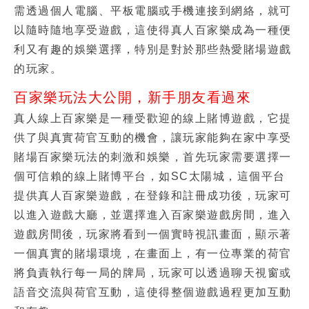
需透過個人電腦、平板電腦或手機連接到網絡，就可
以隨時隨地享受遊戲，這使得真人百家樂成為一種便
利又有趣的娛樂選擇，特別是對於那些熱愛賭場遊戲
的玩家。
百家樂玩法大公開，新手朋友看過來
真人線上百家樂是一種受歡迎的線上賭博遊戲，它提
供了與真實荷官互動的機會，讓玩家能夠在家中享受
賭場百家樂玩法的刺激和娛樂，首先玩家需要選擇一
個可信賴的線上賭博平台，如SC太陽城，這個平台
提供真人百家樂遊戲，在登錄和註冊成功後，玩家可
以進入遊戲大廳，並選擇進入百家樂遊戲房間，進入
遊戲房間後，玩家將看到一個實時視訊畫面，顯示著
一個真實的賭場環境，在畫面上，有一位專業的荷官
將負責執行每一局的牌局，玩家可以透過聊天視窗或
語音交流與荷官互動，這使得整個遊戲過程更加互動