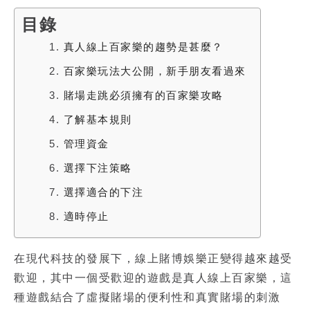
目錄
1.
真人線上百家樂的趨勢是甚麼？
2.
百家樂玩法大公開，新手朋友看過來
3.
賭場走跳必須擁有的百家樂攻略
4.
了解基本規則
5.
管理資金
6.
選擇下注策略
7.
選擇適合的下注
8.
適時停止
在現代科技的發展下，線上賭博娛樂正變得越來越受
歡迎，其中一個受歡迎的遊戲是真人線上百家樂，這
種遊戲結合了虛擬賭場的便利性和真實賭場的刺激