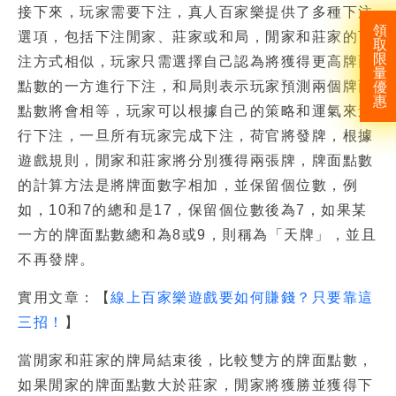
接下來，玩家需要下注，真人百家樂提供了多種下注
領
選項，包括下注閒家、莊家或和局，閒家和莊家的下
取
限
注方式相似，玩家只需選擇自己認為將獲得更高牌面
量
點數的一方進行下注，和局則表示玩家預測兩個牌面
優
惠
點數將會相等，玩家可以根據自己的策略和運氣來進
行下注，一旦所有玩家完成下注，荷官將發牌，根據
遊戲規則，閒家和莊家將分別獲得兩張牌，牌面點數
的計算方法是將牌面數字相加，並保留個位數，例
如，10和7的總和是17，保留個位數後為7，如果某
一方的牌面點數總和為8或9，則稱為「天牌」，並且
不再發牌。
實用文章：【
線上百家樂遊戲要如何賺錢？只要靠這
三招！
】
當閒家和莊家的牌局結束後，比較雙方的牌面點數，
如果閒家的牌面點數大於莊家，閒家將獲勝並獲得下