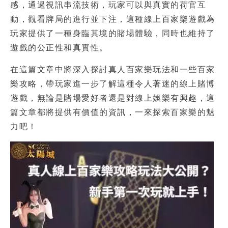
感，通過視訊串流技術，玩家可以與真實的荷官互
動，觀看牌局的進行並下注，這種線上百家樂遊戲為
玩家提供了一種身臨其境的賭場體驗，同時也維持了
遊戲的公正性和真實性。
在這篇文章中將深入探討真人百家樂玩法和一些百家
樂攻略，帶玩家進一步了解這種令人著迷的線上賭博
遊戲，無論是賭場愛好者還是對線上娛樂有興趣，這
篇文章都將提供有價值的資訊，一來探索百家樂的魅
力吧！