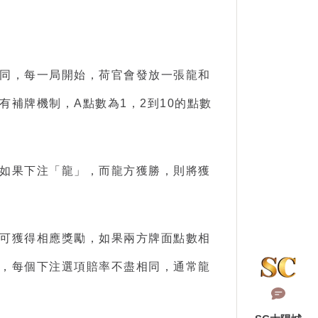
同，每一局開始，荷官會發放一張龍和
補牌機制，A點數為1，2到10的點數
如果下注「龍」，而龍方獲勝，則將獲
可獲得相應獎勵，如果兩方牌面點數相
，每個下注選項賠率不盡相同，通常龍