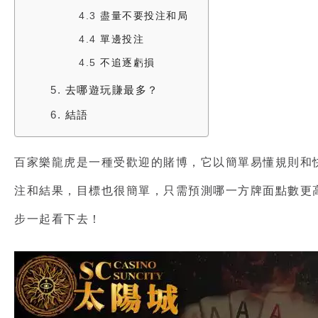
4.3
盡量不要投注和局
4.4
單邊投注
4.5
不追逐虧損
5.
去哪遊玩賺最多？
6.
結語
百家樂龍虎
是一種受歡迎的賭博，它以簡單易懂規則和
注和結果，目標也很簡單，只需預測哪一方牌面點數更
步一起看下去！