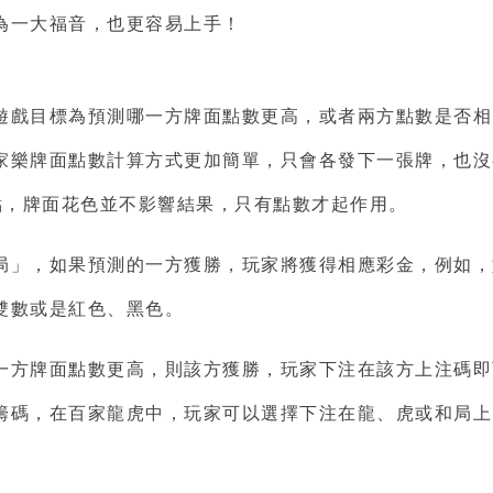
為一大福音，也更容易上手！
遊戲目標為預測哪一方牌面點數更高，或者兩方點數是否相
樂牌面點數計算方式更加簡單，只會各發下一張牌，也沒有
3點，牌面花色並不影響結果，只有點數才起作用。
局」，如果預測的一方獲勝，玩家將獲得相應彩金，例如，
雙數或是紅色、黑色。
一方牌面點數更高，則該方獲勝，玩家下注在該方上注碼即
籌碼，在百家龍虎中，玩家可以選擇下注在龍、虎或和局上