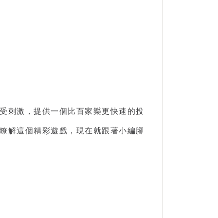
受刺激，提供一個比百家樂更快速的投
瞭解這個精彩遊戲，現在就跟著小編腳