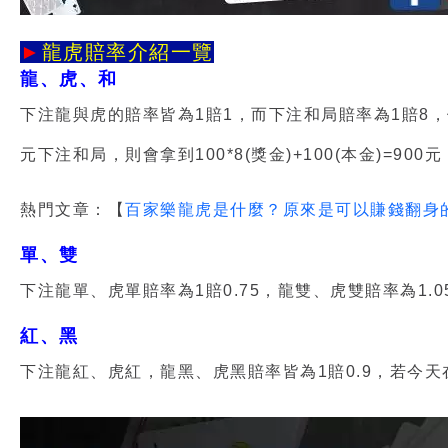
►
龍虎賠率介紹一覽
龍、虎、和
下注龍與虎的賠率皆為1賠1，而下注和局賠率為1賠8，假如
元下注和局，則會拿到100*8(獎金)+100(本金)=900元
熱門文章：【
百家樂龍虎是什麼？原來是可以賺錢翻身
單、雙
下注龍單、虎單賠率為1賠0.75，龍雙、虎雙賠率為1.
紅、黑
下注龍紅、虎紅，龍黑、虎黑賠率皆為1賠0.9，若今天在遊