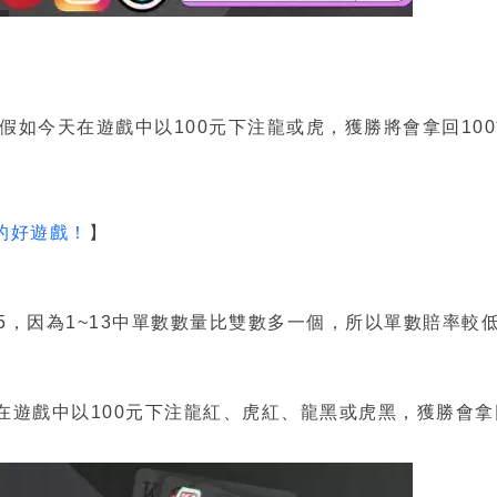
今天在遊戲中以100元下注龍或虎，獲勝將會拿回100*1(獎
的好遊戲！
】
05，因為1~13中單數數量比雙數多一個，所以單數賠率較
戲中以100元下注龍紅、虎紅、龍黑或虎黑，獲勝會拿回100*0