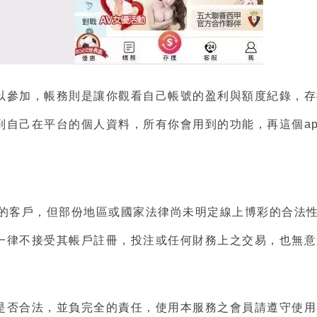
以參加，帳務則是讓你觀看自己帳號的盈利與額度紀錄，存
到自己在平台的個人資料，所有你會用到的功能，再這個a
戶的客戶，但部份地區或國家法律尚未明定線上博彩的合法
一律不接受其帳戶註冊，投注或任何財務上之交易，也無意
是否合法，並負完全的責任，使用本服務之會員請遵守使用