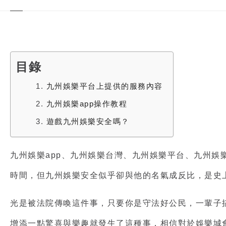
目錄
1.
九州娛樂平台上提供的服務內容
2.
九州娛樂app操作教程
3.
遊戲九州娛樂安全嗎？
九州娛樂app
、
九州娛樂台灣
、
九州娛樂平台
、九州娛
時間，但
九州娛樂安全
似乎卻與他的名氣成反比，是史
光是被法院傳喚這件事，只要你是守法好公民，一輩子
增添一點驚喜與樂趣就發生了這種事，相信對於娛樂城會