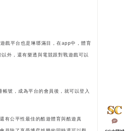
遊戲平台也是琳瑯滿目，在app中，體育
些以外，還有樂透與電競跟對戰遊戲可以
註冊帳號，成為平台的會員後，就可以登入
還有公平性最佳的酷遊體育與酷遊真
會員除了享受博弈娛樂的同時還可以觀