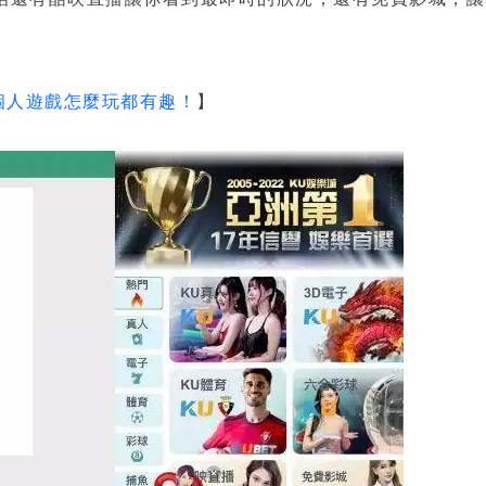
個人遊戲怎麼玩都有趣！
】