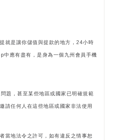
提就是讓你儲值與提款的地方，24小時
pp中應有盡有，是身為一個九州會員手機
性問題，甚至某些地區或國家已明確規範
邀請任何人在這些地區或國家非法使用
者當地法令之許可，如有違反之情事恕