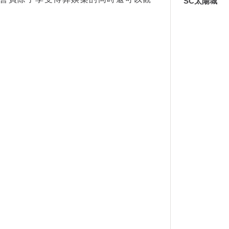
SC太陽城