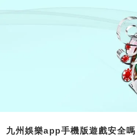
九州娛樂app手機版遊戲安全嗎