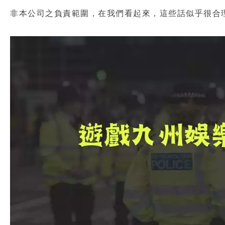
非本公司之負責範圍，在我們看起來，這些話似乎很合