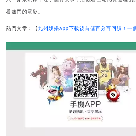
看熱門的電影。
熱門文章：【
九州娛樂app下載後首儲百分百回饋！一