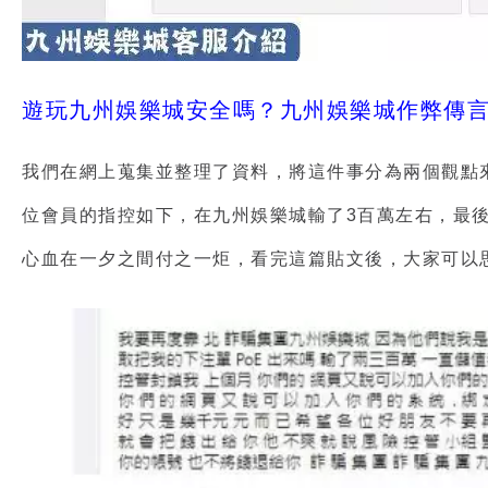
遊玩九州娛樂城安全嗎？九州娛樂城作弊傳
我們在網上蒐集並整理了資料，將這件事分為兩個觀點
位會員的指控如下，在九州娛樂城輸了3百萬左右，最
心血在一夕之間付之一炬，看完這篇貼文後，大家可以