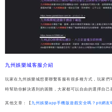
九州娛樂城客服介紹
玩家在九州娛樂城想要聯繫客服有很多種方式，玩家們可
時幫助你解決遇到的困難，大家都可以自由的選擇自己
其他文章：【
九州娛樂app手機版遊戲安全嗎？ptt網