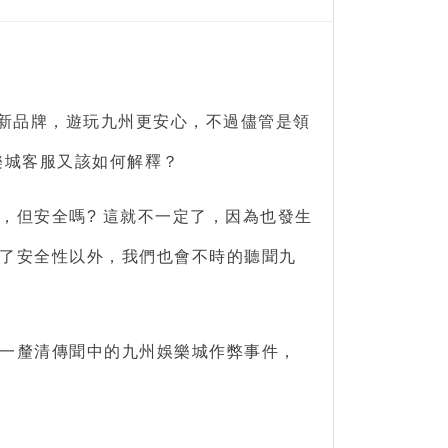
新品牌，遊玩九州更安心，不過儘管是領
樂城客服
又該如何解釋？
，但安全嗎? 這就不一定了，因為也發生
了安全性以外，我們也會不時的聽聞九
一釐清傳聞中的九州娛樂城作弊事件，