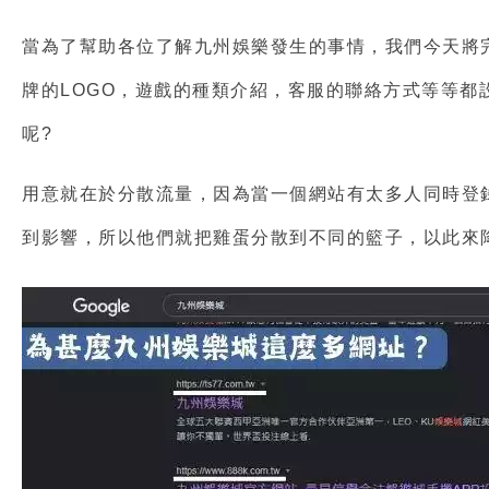
當為了幫助各位了解九州娛樂發生的事情，我們今天將
牌的LOGO，遊戲的種類介紹，客服的聯絡方式等等
呢?
用意就在於分散流量，因為當一個網站有太多人同時登
到影響，所以他們就把雞蛋分散到不同的籃子，以此來