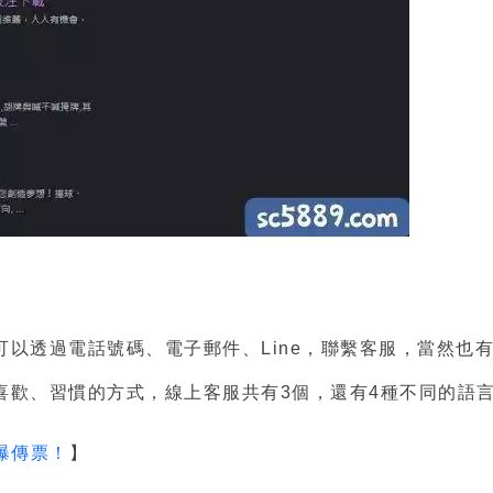
以透過電話號碼、電子郵件、Line，聯繫客服，當然也有
喜歡、習慣的方式，線上客服共有3個，還有4種不同的語
友曝傳票！
】