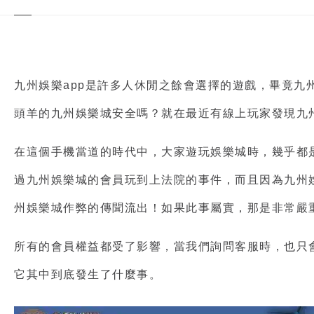
九州娛樂app
是許多人休閒之餘會選擇的遊戲，畢竟
九
頭羊的
九州娛樂城安全嗎
？就在最近有線上玩家發現
九
在這個手機當道的時代中，大家遊玩娛樂城時，幾乎都
過九州娛樂城的會員玩到上法院的事件，而且因為九州
州娛樂城作弊的傳聞流出！如果此事屬實，那是非常嚴
所有的會員權益都受了影響，當我們詢問客服時，也只
它其中到底發生了什麼事。