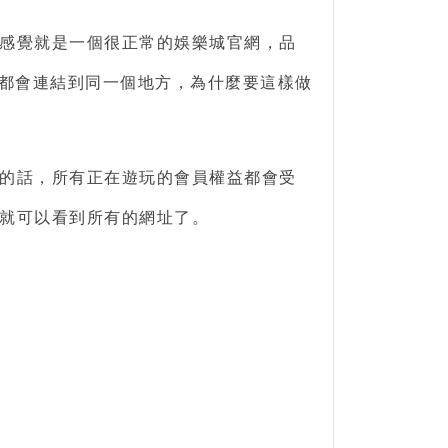
感覺就是一個很正常的娛樂城官網，品
址都會連結到同一個地方，為什麼要這樣做
的話，所有正在遊玩的會員權益都會受
就可以看到所有的網址了。