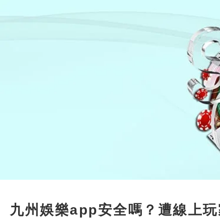
九州娛樂app安全嗎？遭線上