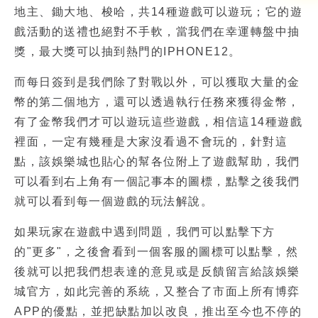
地主、鋤大地、梭哈，共14種遊戲可以遊玩；它的遊
戲活動的送禮也絕對不手軟，當我們在幸運轉盤中抽
獎，最大獎可以抽到熱門的IPHONE12。
而每日簽到是我們除了對戰以外，可以獲取大量的金
幣的第二個地方，還可以透過執行任務來獲得金幣，
有了金幣我們才可以遊玩這些遊戲，相信這14種遊戲
裡面，一定有幾種是大家沒看過不會玩的，針對這
點，該娛樂城也貼心的幫各位附上了遊戲幫助，我們
可以看到右上角有一個記事本的圖標，點擊之後我們
就可以看到每一個遊戲的玩法解說。
如果玩家在遊戲中遇到問題，我們可以點擊下方
的"更多"，之後會看到一個客服的圖標可以點擊，然
後就可以把我們想表達的意見或是反饋留言給該娛樂
城官方，如此完善的系統，又整合了市面上所有博弈
APP的優點，並把缺點加以改良，推出至今也不停的