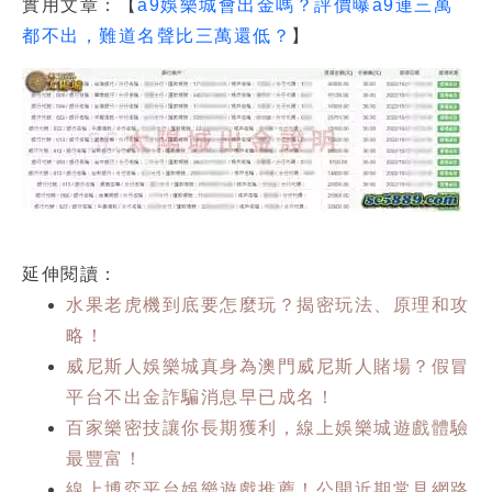
實用文章：【
a9娛樂城會出金嗎？評價曝a9連三萬
都不出，難道名聲比三萬還低？
】
延伸閱讀：
水果老虎機到底要怎麼玩？揭密玩法、原理和攻
略！
威尼斯人娛樂城真身為澳門威尼斯人賭場？假冒
平台不出金詐騙消息早已成名！
百家樂密技讓你長期獲利，線上娛樂城遊戲體驗
最豐富！
線上博弈平台娛樂遊戲推薦！公開近期常見網路