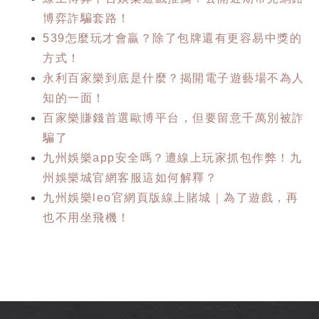
博弈詐騙套路！
539怎麼玩才會贏？除了包牌還有更容易中獎的
方式！
永利百家樂到底是什麼？揭開電子遊藝場不為人
知的一面！
百家樂賺錢首選歐博平台，但要留意千萬別被詐
騙了
九州娛樂app安全嗎？遭線上玩家抓包作弊！九
州娛樂城官網客服這如何解釋？
九州娛樂leo官網頁版線上賭城｜為了遊戲，再
也不用坐飛機！