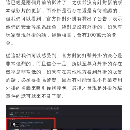
這已經是兩個月前的影片了，之後並沒有針對新的版
本做影片的更新，而外掛是否存在還是有待確認的，
但我們可以看到，官方針對外掛有釋出了公告，表示
他們的安全等級為綠色，絕對是沒有外掛的，如果有
玩家發現外掛的話，經過核實，會有100萬元的獎
金。
從這點我們可以感受到，官方對於打擊外掛的決心是
非常強烈的，而且信心十足，所以至尊麻外掛的存在
機率是非常低的，如果有在其他地方看到外掛的販售
的話，必須要提高警覺，因為有可能發生不肖業者用
外掛的名義來吸引你掏腰包，最後才發現是外掛詐騙
事件的話可就來不及了呢。