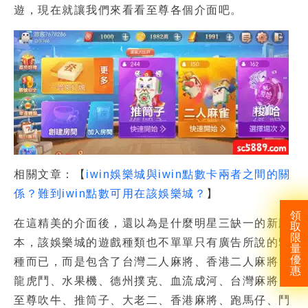
遊，現在就讓我們來看看至尊各個介面吧。
相關文章：【
iwin娛樂城與iwin點數卡兩者之間的關
係？難到iwin點數可用在該娛樂城？
】
領
在這精美的介面後，還以為是什麼明星三缺一的新版
取
限
本，該娛樂城的遊戲種類也不單單只有廣告所說的5
量
優
種而已，而是包含了台灣二人麻將、香港二人麻將、
惠
龍虎鬥、水果機、德州撲克、血流成河、台灣麻將、
至尊吹牛、推筒子、大老二、香港麻將、跑馬仔、鬥