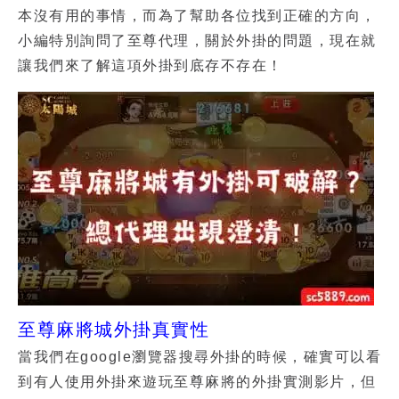
本沒有用的事情，而為了幫助各位找到正確的方向，
小編特別詢問了至尊代理，關於外掛的問題，現在就
讓我們來了解這項外掛到底存不存在！
至尊麻將城外掛真實性
當我們在google瀏覽器搜尋外掛的時候，確實可以看
到有人使用外掛來遊玩至尊麻將的外掛實測影片，但