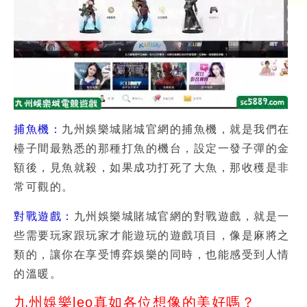
捕魚機：
九州娛樂城賭城官網的捕魚機，就是我們在
檯子間最熟悉的那種打魚的機台，設定一發子彈的金
額後，見魚就殺，如果成功打死了大魚，那收穫是非
常可觀的。
對戰遊戲：
九州娛樂城賭城官網的對戰遊戲，就是一
些需要玩家跟玩家才能遊玩的遊戲項目，像是麻將之
類的，讓你在享受博弈娛樂的同時，也能感受到人情
的溫暖。
九州娛樂leo真如各位想像的美好嗎？