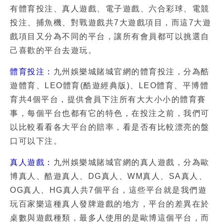
有體育投注、真人遊戲、電子遊戲、六合彩球、電競
投注、捕魚機、對戰遊戲共7大遊戲項目，而這7大遊
戲項目又分為不同的平台，讓所有會員都可以挑選自
己喜歡的平台去遊玩。
體育投注：
九州娛樂城賭城官網的體育投注，分為酷
遊體育、LEO體育(酷遊經典版)、LEO體育、平博體
育共4個平台，提供會員下注所有大大小小的體育賽
事，每個平台也都有它的特色，在投注之前，我們可
以比較看看各大平台的賠率，看是否有比較漂亮的盤
口可以下注。
真人遊戲：
九州娛樂城賭城官網的真人遊戲，分為歐
博真人、酷遊真人、DG真人、WM真人、SA真人、
OG真人、HG真人共7個平台，這些平台就是我們遊
玩百家樂這種真人發牌遊戲的地方，平台的差異在於
桌數與遊戲種類，最多人使用的是歐博這個平台，而