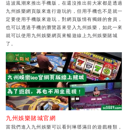
這波風潮來推出手機版，在還沒推出前大家都是透過
九州娛樂網頁版
來進行遊玩的，但用手機也不是就一
定要使用手機版來遊玩，對網頁版情有獨鍾的會員，
也可以透過手機的瀏覽器來登入九州娛樂，如此一來
就可以使用
九州娛樂網頁
來暢遊線上
九州娛樂賭城
了。
九州娛樂賭城官網
當我們進入九州娛樂可以看到琳瑯滿目的遊戲種類，