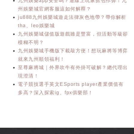
九州娛樂app安全嗎？遭線上玩家抓包作弊！九
州娛樂城官網客服這如何解釋？
ju888九州娛樂城遊走法律灰色地帶？帶你解析
tha、leo娛樂城
九州娛樂城儲值版遊戲雖是豐富，但活動等級卻
模糊不明？
九州娛樂城手機版下載敲方便！想玩麻將等博弈
就來九州順領福利！
至尊麻將城｜外界吹牛有外掛可破解？總代理出
現澄清！
電子競技選手英文ESports player產業價值有
多高？深入探索ig、fpx俱樂部！