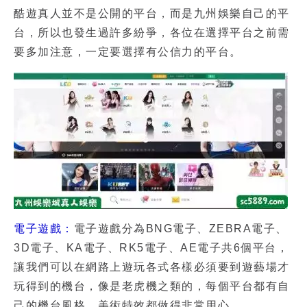
酷遊真人並不是公開的平台，而是九州娛樂自己的平
台，所以也發生過許多紛爭，各位在選擇平台之前需
要多加注意，一定要選擇有公信力的平台。
電子遊戲：
電子遊戲分為BNG電子、ZEBRA電子、
3D電子、KA電子、RK5電子、AE電子共6個平台，
讓我們可以在網路上遊玩各式各樣必須要到遊藝場才
玩得到的機台，像是老虎機之類的，每個平台都有自
己的機台風格，美術特效都做得非常用心。