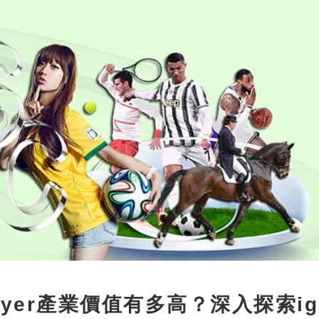
layer產業價值有多高？深入探索i