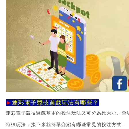
►
運彩電子競技遊戲玩法有哪些？
運彩
電子競技遊戲
基本的投注玩法又可分為比大小、全
特殊玩法，接下來就簡單介紹有哪些常見的投注方式：