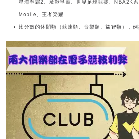
星海爭霸2、魔獸爭霸、世界足球競賽、NBA2K
Mobile、王者榮耀
比分數的休閒類（競速類、音樂類、益智類），例