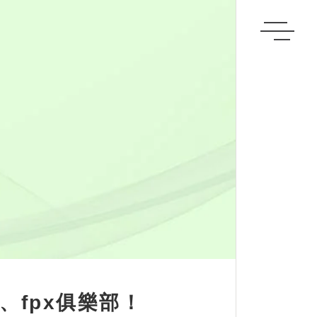
g、fpx俱樂部！