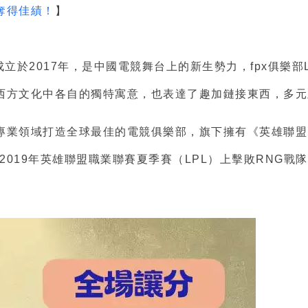
奪得佳績！
】
FPX，成立於2017年，是中國電競舞台上的新生勢力，fpx俱
西方文化中各自的獨特寓意，也表達了趣加鏈接東西，多元
專業領域打造全球最佳的電競俱樂部，旗下擁有《英雄聯盟
019年英雄聯盟職業聯賽夏季賽（LPL）上擊敗RNG戰隊獲