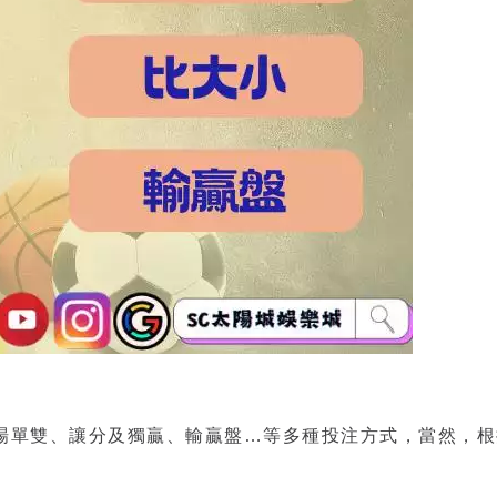
場單雙、讓分及獨贏、輸贏盤…等多種投注方式，當然，根