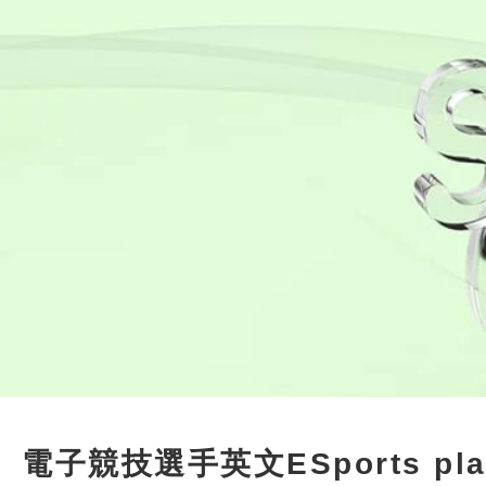
電子競技選手英文ESports p