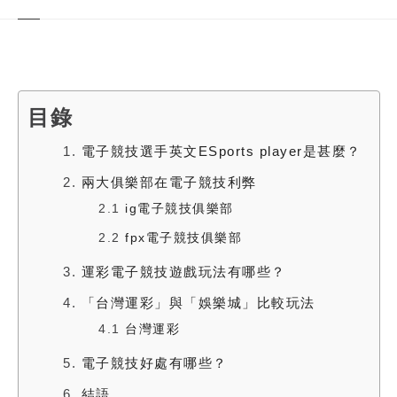
目錄
1.
電子競技選手英文ESports player是甚麼？
2.
兩大俱樂部在電子競技利弊
2.1
ig電子競技俱樂部
2.2
fpx電子競技俱樂部
3.
運彩電子競技遊戲玩法有哪些？
4.
「台灣運彩」與「娛樂城」比較玩法
4.1
台灣運彩
5.
電子競技好處有哪些？
6.
結語