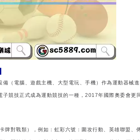
？
設備（電腦、遊戲主機、大型電玩、手機）作為運動器械進
子競技正式成為運動競技的一種，2017年國際奧委會更
卡牌對戰類），例如：虹彩六號：圍攻行動、英雄聯盟、傳說