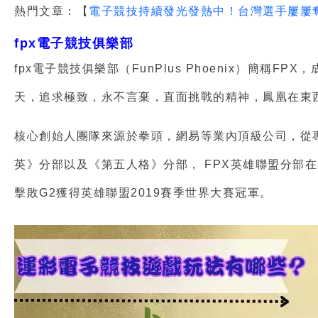
熱門文章：【
電子競技持續發光發熱中！台灣選手屢屢
fpx電子競技俱樂部
fpx電子競技俱樂部
（FunPlus Phoenix）簡稱
天，追求極致，永不言棄，直面挑戰的精神，鳳凰在東
核心創始人團隊來源於拳頭，網易等業內頂級公司，從
英》分部以及《第五人格》分部， FPX英雄聯盟分部在2
擊敗G2獲得英雄聯盟2019賽季世界大賽冠軍。