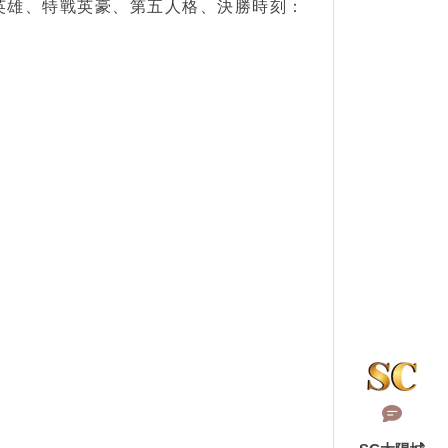
塞英雄、特戰英豪、第五人格、決勝時刻：