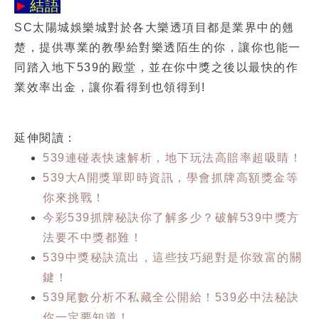
►
結語
SC太陽城娛樂城對於各大樂透項目都是業界中的翹
楚，提供專業的教學給對樂透陌生的你，讓你也能一
同踏入
地下539
的殿堂，並在你中獎之後以最快的作
業效率出金，讓你看得到也領得到!
延伸閱讀：
539連碰表快速解析，地下玩法高賠率超吸睛！
539大A開獎單即時資訊，學會抓牌高額獎金等
你來挑戰！
今彩539抓牌秘訣你了解多少？破解539中獎方
法要不中獎都難！
539中獎秘訣流出，這些技巧絕對是你致富的關
鍵！
539尾數分析不私藏全公開給！539必中法秘訣
你一定要知道！