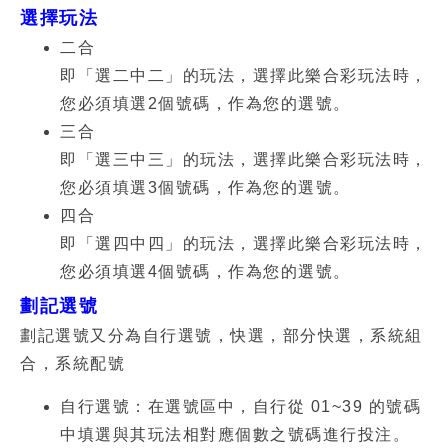
選擇玩法
二合
即「選二中二」的玩法，選擇此樂合彩玩法時，
您必須填選2個號碼，作為您的選號。
三合
即「選三中三」的玩法，選擇此樂合彩玩法時，
您必須填選3個號碼，作為您的選號。
四合
即「選四中四」的玩法，選擇此樂合彩玩法時，
您必須填選4個號碼，作為您的選號。
劃記選號
劃記選號又分為自行選號，快選，部分快選，系統組
合，系統配號
自行選號：在選號區中，自行從 01~39 的號碼
中填選與其玩法相對應個數之號碼進行投注。