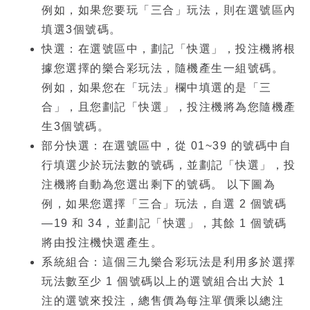
例如，如果您要玩「三合」玩法，則在選號區內
填選3個號碼。
快選：在選號區中，劃記「快選」，投注機將根
據您選擇的樂合彩玩法，隨機產生一組號碼。
例如，如果您在「玩法」欄中填選的是「三
合」，且您劃記「快選」，投注機將為您隨機產
生3個號碼。
部分快選：在選號區中，從 01~39 的號碼中自
行填選少於玩法數的號碼，並劃記「快選」，投
注機將自動為您選出剩下的號碼。 以下圖為
例，如果您選擇「三合」玩法，自選 2 個號碼
—19 和 34，並劃記「快選」，其餘 1 個號碼
將由投注機快選產生。
系統組合：這個
三九樂合彩玩法
是利用多於選擇
玩法數至少 1 個號碼以上的選號組合出大於 1
注的選號來投注，總售價為每注單價乘以總注