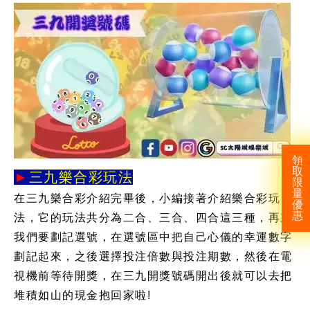
領
取
►
三九樂合彩玩法
限
量
在
三九樂合彩介紹
完畢後，小編接著介紹樂合彩玩
優
惠
法，它的玩法共分為二合、三合、四合這三種，再來
我們要劃記選號，在選號區中把自己心儀的幸運數字
劃記起來，之後選擇投注倍數與投注期數，然後在電
視機前等待開獎，在
三九開獎號碼
開出後就可以去把
堆積如山的現金抱回家啦!