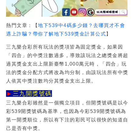
熱門文章：【
地下539中4碼多少錢？去哪買才不會
遇上詐騙？帶你了解地下539獎金計算公式
】
三九樂合彩所有玩法的獎項皆為固定獎金，如果因
「四合」的中獎注數過多，導致該玩法之總獎金將超
過其獎金支出上限新臺幣1,000萬元時，「四合」玩
法的獎金分配方式將改為均分制，由該玩法所有中獎
人依其中獎注數均分其獎金支出上限。
►
三九開獎號碼
三九樂合彩雖然是一個獨立項目，但開獎號碼是以今
彩539開獎號碼為基準，也因為今彩539開獎號碼為
第一開獎順位，所以有下注的彩民可以很快的知道自
己是否有中獎。