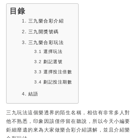
目錄
1.
三九樂合彩介紹
2.
三九開獎號碼
3.
三九樂合彩玩法
3.1
選擇玩法
3.2
劃記選號
3.3
選擇投注倍數
3.4
劃記投注期數
4.
結語
三九玩法這個樂透界的陌生名稱，相信有非常多人對
他不熟悉，印象因該僅停留在聽說，所以今天小編要
鉅細靡遺的來為大家做樂合彩介紹講解，並且介紹樂