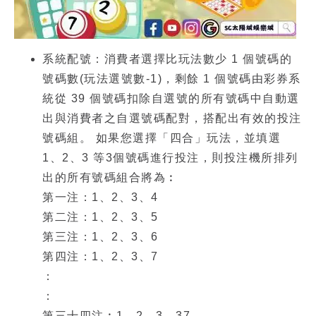
系統配號：消費者選擇比玩法數少 1 個號碼的
號碼數(玩法選號數-1)，剩餘 1 個號碼由彩券系
統從 39 個號碼扣除自選號的所有號碼中自動選
出與消費者之自選號碼配對，搭配出有效的投注
號碼組。 如果您選擇「四合」玩法，並填選
1、2、3 等3個號碼進行投注，則投注機所排列
出的所有號碼組合將為︰
第一注：1、2、3、4
第二注：1、2、3、5
第三注：1、2、3、6
第四注：1、2、3、7
：
：
第三十四注︰1、2、3、37