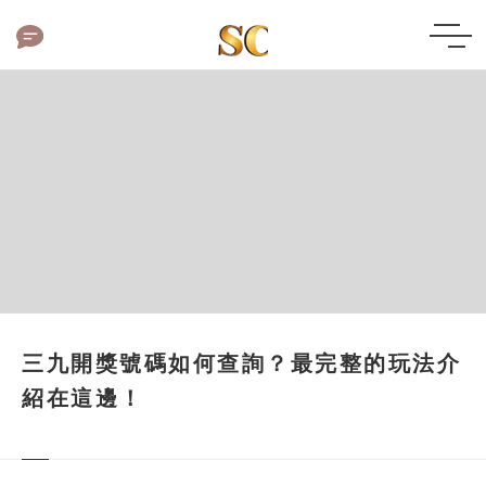
三九開獎號碼如何查詢？最完整的玩法介
紹在這邊！