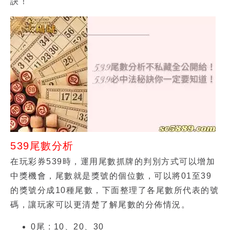
訣！
539尾數分析
在玩彩券539時，運用尾數抓牌的判別方式可以增加
中獎機會，尾數就是獎號的個位數，可以將01至39
的獎號分成10種尾數，下面整理了各尾數所代表的號
碼，讓玩家可以更清楚了解尾數的分佈情況。
0尾 : 10、20、30