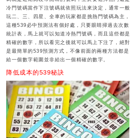
冷門號碼當作下注號碼就依照玩法來決定，通常一般
玩二、三、四星、全車的玩家都是挑熱門號碼為主，
這種539必中預測法有個好處，只要眼睛掃過去次數
統計表，馬上就可以知道冷熱門號碼，而且這些都是
精確的數字，所以看完之後就可以馬上下注了，絕對
是最簡單的539預測方式，不像前面的兩種方法都是
給一個數字範圍並非給出一個精確的數字。
降低成本的539秘訣