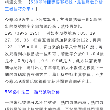
精選文章：【
539即時開獎要哪裡找？最強尾數分析
王者技巧分享！
】
今彩539必中大小公式算法，方法是把每一期539開
出的獎號數字全部加總起來，然後再除以
195〈39×5=195〉，例如本期獎號為：05、19、
27、35、36，把這五個號碼加起來等於122，再用
122 ÷ 195 = 0.6 ，算出來的數字只會等於0.幾，每
次只看到小數點後一位即可，若數字介於0.1～0.4就
是小，0.5則為中，0.6～0.9就是大，此方法需要每
期做紀錄，統計出近半年每期的大小數值之後抓下一
期的號碼就會有個方向，藉此從中找出其規律，不少
今彩539職業玩家都很肯花時間在這個研究上。
539必中法三：熱門號碼分佈
一般來說號碼分為冷門號碼、熱門號碼兩種，熱門號
碼就是近期比較常開出的號碼，至於要選擇熱門還是