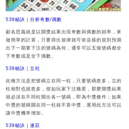
539秘訣｜分析奇數/偶數
顧名思義就是以開獎結果出現奇數與偶數的頻率，來
做簡單的計算，只要得出規律就可依這樣的規則預測
出下一期要下注的號碼為何，通常可以五個號碼都全
下奇數或是全下偶數。
539秘訣｜立柱
此種方法是把號碼立在同一柱，只要號碼愈多，立的
柱相對也就愈多，假如玩家下注幾星，那麼開獎結果
就必須在不同柱開出各一號碼，即為中獎條件；如果
中獎的號碼開在同一柱就不算中獎，運用此方法可以
讓中獎機率增加。
539秘訣｜連莊