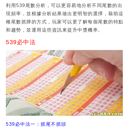
利用539尾數分析，可以更容易地分析不同尾數的出
現頻率，並根據分析結果做出更明智的選擇，藉助這
種尾數抓牌的方式，玩家可以更了解每個尾數的特點
和趨勢，並運用這些資訊來提升中獎機率。
539必中法
539必中法一：抓尾不抓頭