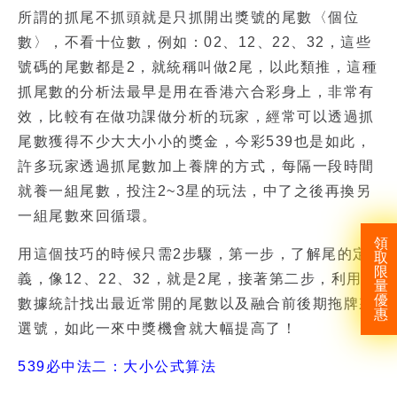
所謂的抓尾不抓頭就是只抓開出獎號的尾數〈個位
數〉，不看十位數，例如：02、12、22、32，這些
號碼的尾數都是2，就統稱叫做2尾，以此類推，這種
抓尾數的分析法最早是用在香港六合彩身上，非常有
效，比較有在做功課做分析的玩家，經常可以透過抓
尾數獲得不少大大小小的獎金，今彩539也是如此，
許多玩家透過抓尾數加上養牌的方式，每隔一段時間
就養一組尾數，投注2~3星的玩法，中了之後再換另
一組尾數來回循環。
領
用這個技巧的時候只需2步驟，第一步，了解尾的定
取
限
義，像12、22、32，就是2尾，接著第二步，利用大
量
優
數據統計找出最近常開的尾數以及融合前後期拖牌來
惠
選號，如此一來中獎機會就大幅提高了！
539必中法二：大小公式算法