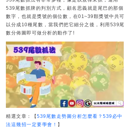
539尾數抓牌的判別方式，顧名思義就是尾巴的那個
數字，也就是獎號的個位數，在01~39顆獎號中共可
以分成10種尾數，當我們把它細分之後，利用539尾
數分佈圖即可做分析的動作了!
精選文章：【
539尾數走勢圖分析怎麼看？539必中
法這幾招一定要學會！
】