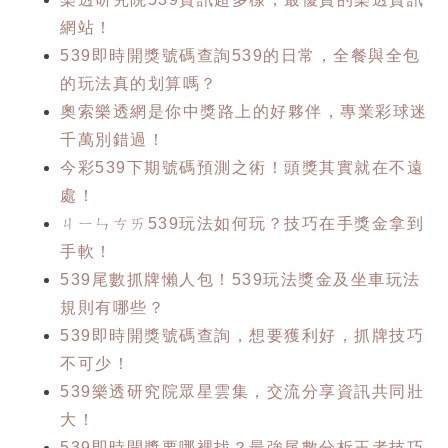
網站！
539即時開獎號碼查詢539的日常，全餐與全包
的玩法真的划算嗎？
奧索樂透網是你中獎路上的好夥伴，專業彩球迷
千萬別錯過！
今彩539下期號碼預測之術！頭獎其實就在不遠
處！
ㄐㄧㄣㄘㄞ539玩法如何玩？技巧在手獎金拿到
手軟！
539尾數抓牌懶人包！539玩法獎金及坐車玩法
規則有哪些？
539即時開獎號碼查詢，想要獲利好，抓牌技巧
不可少！
539樂透研究院眾星雲集，交流分享資訊共同壯
大！
539即時開獎要哪裡找？最強尾數分析王者技巧