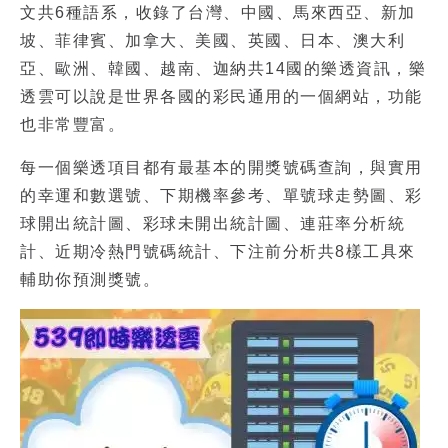
文共6種語系，收錄了台灣、中國、馬來西亞、新加
坡、菲律賓、加拿大、美國、英國、日本、澳大利
亞、歐洲、韓國、越南、迦納共14國的樂透資訊，樂
透雲可以說是世界各國的彩民通用的一個網站，功能
也非常豐富。
每一個樂透項目都有最基本的開獎號碼查詢，與實用
的幸運和數選號、下期機率參考、單號球走勢圖、彩
球開出統計圖、彩球未開出統計圖、連莊率分析統
計、近期冷熱門號碼統計、下注前分析共8樣工具來
輔助你預測獎號。