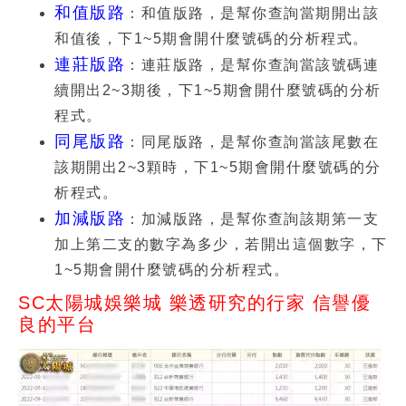
和值版路
：和值版路，是幫你查詢當期開出該
和值後，下1~5期會開什麼號碼的分析程式。
連莊版路
：連莊版路，是幫你查詢當該號碼連
續開出2~3期後，下1~5期會開什麼號碼的分析
程式。
同尾版路
：同尾版路，是幫你查詢當該尾數在
該期開出2~3顆時，下1~5期會開什麼號碼的分
析程式。
加減版路
：加減版路，是幫你查詢該期第一支
加上第二支的數字為多少，若開出這個數字，下
1~5期會開什麼號碼的分析程式。
SC太陽城娛樂城 樂透研究的行家 信譽優
良的平台