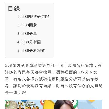
目錄
1.
539樂透研究院
2.
539開牌
3.
539分享
4.
539分析圖
5.
539分析程式
539樂透研究院
是樂透界裡一個非常知名的論壇，有
許多的彩民每天都會搜尋、瀏覽裡面的
539分享
文
章，有各式各樣的號碼推薦與版路分析可以供你參
考，讓對於號碼沒有頭緒，對自己沒有信心的人無疑
是一盞明燈。