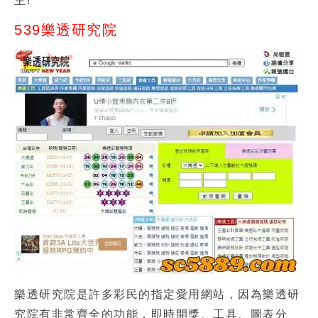
主!
539樂透研究院
樂透研究院是許多彩民的指定愛用網站，因為樂透研
究院有非常齊全的功能，即時開獎、工具、圖表分