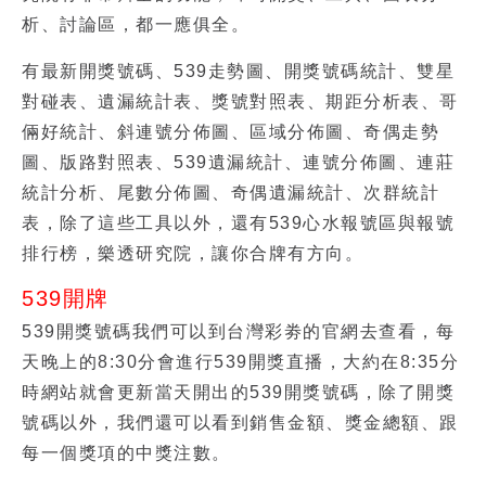
析、討論區，都一應俱全。
有最新開獎號碼、539走勢圖、開獎號碼統計、雙星
對碰表、遺漏統計表、獎號對照表、期距分析表、哥
倆好統計、斜連號分佈圖、區域分佈圖、奇偶走勢
圖、版路對照表、539遺漏統計、連號分佈圖、連莊
統計分析、尾數分佈圖、奇偶遺漏統計、次群統計
表，除了這些工具以外，還有539心水報號區與報號
排行榜，樂透研究院，讓你合牌有方向。
539開牌
539開獎號碼我們可以到台灣彩劵的官網去查看，每
天晚上的8:30分會進行539開獎直播，大約在8:35分
時網站就會更新當天開出的539開獎號碼，除了開獎
號碼以外，我們還可以看到銷售金額、獎金總額、跟
每一個獎項的中獎注數。