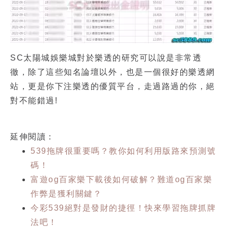
SC太陽城娛樂城對於樂透的研究可以說是非常透
徹，除了這些知名論壇以外，也是一個很好的樂透網
站，更是你下注樂透的優質平台，走過路過的你，絕
對不能錯過!
延伸閱讀：
539拖牌很重要嗎？教你如何利用版路來預測號
碼！
富遊og百家樂下載後如何破解？難道og百家樂
作弊是獲利關鍵？
今彩539絕對是發財的捷徑！快來學習拖牌抓牌
法吧！