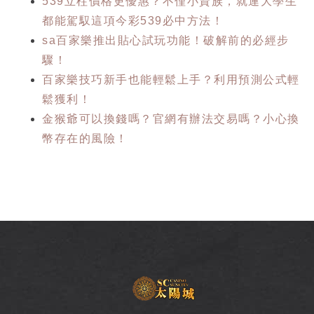
539立柱價格更優惠？不僅小資族，就連大學生
都能駕馭這項今彩539必中方法！
sa百家樂推出貼心試玩功能！破解前的必經步
驟！
百家樂技巧新手也能輕鬆上手？利用預測公式輕
鬆獲利！
金猴爺可以換錢嗎？官網有辦法交易嗎？小心換
幣存在的風險！
SC
太
陽
城