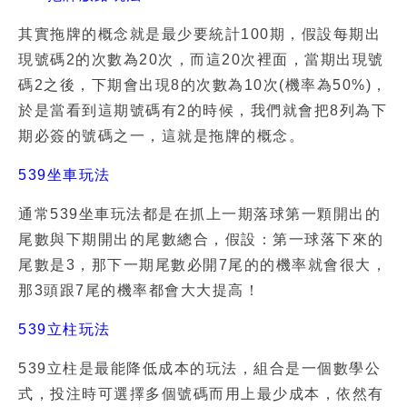
其實拖牌的概念就是最少要統計100期，假設每期出
現號碼2的次數為20次，而這20次裡面，當期出現號
碼2之後，下期會出現8的次數為10次(機率為50%)，
於是當看到這期號碼有2的時候，我們就會把8列為下
期必簽的號碼之一，這就是拖牌的概念。
539坐車玩法
通常539坐車玩法都是在抓上一期落球第一顆開出的
尾數與下期開出的尾數總合，假設：第一球落下來的
尾數是3，那下一期尾數必開7尾的的機率就會很大，
那3頭跟7尾的機率都會大大提高！
539立柱玩法
539立柱是最能降低成本的玩法，組合是一個數學公
式，投注時可選擇多個號碼而用上最少成本，依然有