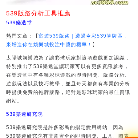
539版路分析工具推薦
539樂透堂
熱門文章：【
富遊539版路｜透過今彩539算牌區，
來增進你在娛樂城投注中獎的機率！
】
太陽城娛樂城為了讓彩球玩家對這項遊戲更加認識，
特別推出了539樂透堂讓玩家可以有更多資訊參考，
在樂透堂中有各種彩球遊戲的即時開獎、版路分析、
遊戲玩法以及技巧教學，並且每天都會有專業的分析
時提供免費的拖牌版路，絕對是彩球玩家的最佳資訊
網站。
539樂透研究院
539樂透研究院是許多彩民的指定愛用網站，因為
539樂透研究院有非常齊全的即時開獎、工具、圖表