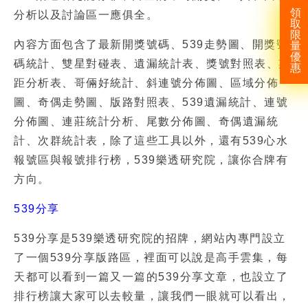
領
分析以及討論區一應俱全。
取
限
內容方面包含了最新開獎號碼、539走勢圖、開獎號
量
優
碼統計、雙星對碰表、遺漏統計表、獎號對照表、期
惠
距分析表、哥倆好統計、斜連號分佈圖、區域分佈
圖、奇偶走勢圖、版路對照表、539遺漏統計、連號
分佈圖、連莊統計分析、尾數分佈圖、奇偶遺漏統
計、次群統計表，除了這些工具以外，還有539心水
報號區與報號排行榜，539樂透研究院，讓你合牌有
方向。
539分享
539分享是539樂透研究院的招牌，網站內專門設立
了一個539分享版路區，裡面可以說是高手雲集，每
天都可以看到一篇又一篇的539分享文章，也設立了
排行榜讓大家可以去較量，讓我們一眼就可以看出，