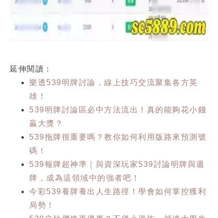
延伸閱讀：
樂透539明牌討論，線上技巧交流聚集各方英
雄！
539明牌討論區必中方法流出！真的能夠花小錢
贏大獎？
539拖牌很重要嗎？教你如何利用版路來預測號
碼！
539報牌超神準｜與資深玩家539討論明牌與週
牌，成為這領域中的強者吧！
今彩539養牌養出人生路徑！學會如何掌控獲利
局勢！