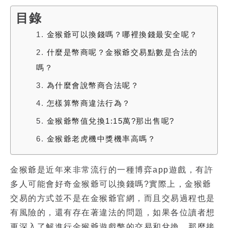
目錄
1.
金猴爺可以換錢嗎？哪裡換錢最安全呢？
2.
什麼是幣商呢？金猴爺交易點數是合法的
嗎？
3.
為什麼會說幣商合法呢？
4.
怎樣算幣商違法行為？
5.
金猴爺幣值兌換1:15萬?那出售呢?
6.
金猴爺老虎機中獎機率高嗎？
金猴爺是近年來非常流行的一種博弈app遊戲，有許
多人可能會好奇
金猴爺可以換錢嗎
?實際上，
金猴爺
交易
的方式並不是在
金猴爺官網
，而且交易過程也是
有風險的，還有存在著違法的問題，如果各位讀者想
更深入了解進行金猴爺遊戲幣的交易和兌換，那麼接