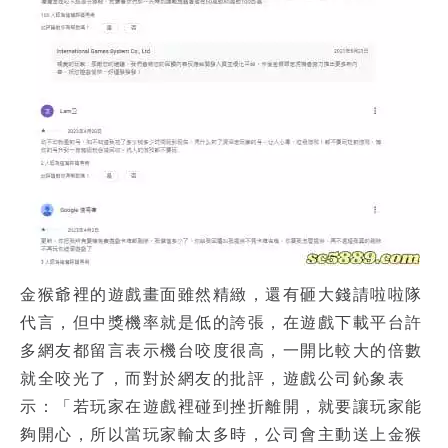
金猴爺裡的遊戲畫面雖然精緻，還有砸大錢請啦啦隊
代言，但中獎機率就是低的誇張，在遊戲下載平台許
多網友都留言表示機台咬度很高，一開比較大的倍數
就全咬光了，而對於網友的批評，遊戲公司鈊象表
示：「若玩家在遊戲裡碰到挫折離開，就要讓玩家能
夠開心，所以當玩家輸太多時，公司會主動送上金猴