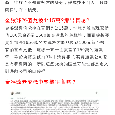
商，往往也不知道對方的身分，變成找不到人，只能
夠自行吞下損失。
金猴爺幣值兌換1:15萬?那出售呢?
金猴爺幣值兌換在官網是1:15萬，也就是說當玩家儲
值100元會得到1500萬金猴爺的遊戲幣，而贏錢想要
賣出卻是1650萬的遊戲幣才能兌換到100元新台幣，
有的甚至更低，這樣一來一往就差了150萬的遊戲
幣，等於換幣是被抽9%手續費耶!而其實遊戲公司都
是有養幣商的，所以這些兌換的匯差可能也都是進入
到遊戲公司的口袋裡!
金猴爺老虎機中獎機率高嗎？